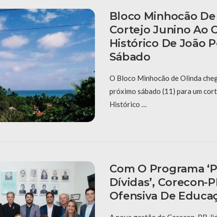
Bloco Minhocão De 
Cortejo Junino Ao 
Histórico De João 
Sábado
O Bloco Minhocão de Olinda cheg
próximo sábado (11) para um cort
Histórico …
Com O Programa ‘P
Dívidas’, Corecon-
Ofensiva De Educaç
A nova gestão do Corecon-PB, li