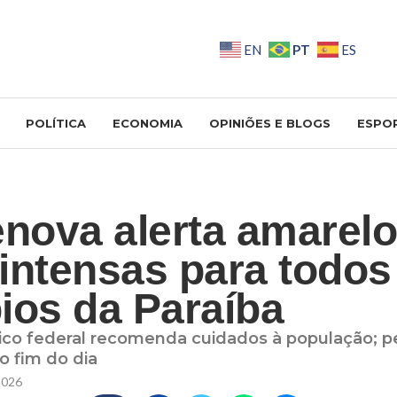
PT
EN
ES
POLÍTICA
ECONOMIA
OPINIÕES E BLOGS
ESPO
enova alerta amarelo
intensas para todos
ios da Paraíba
co federal recomenda cuidados à população; pe
o fim do dia
2026