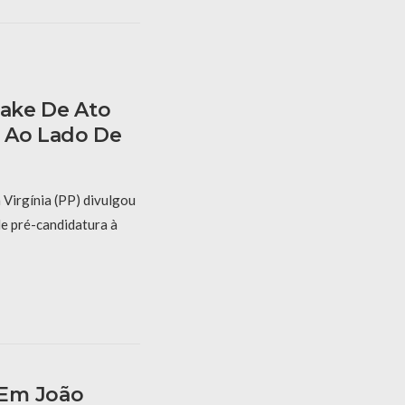
Fake De Ato
 Ao Lado De
 Virgínia (PP) divulgou
de pré-candidatura à
 Em João