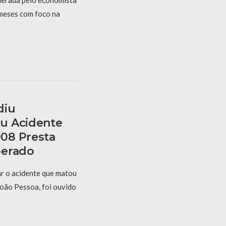
 meses com foco na
diu
u Acidente
08 Presta
berado
r o acidente que matou
oão Pessoa, foi ouvido