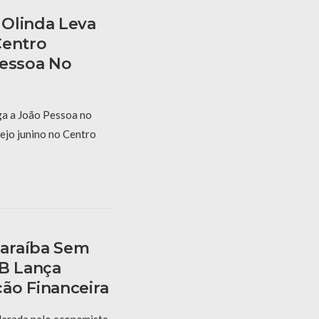
Olinda Leva
Centro
Pessoa No
a a João Pessoa no
ejo junino no Centro
araíba Sem
PB Lança
ão Financeira
derada pelo economista