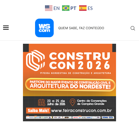
PT
EN
ES