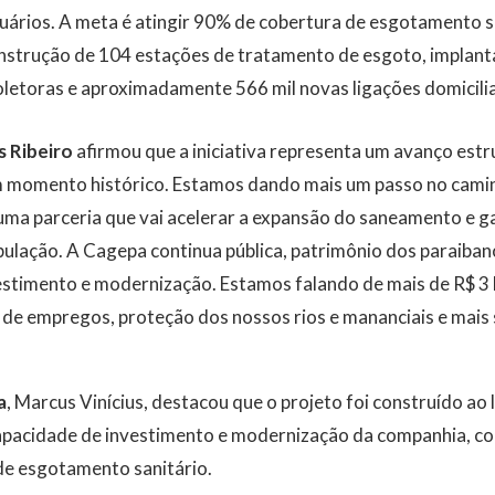
uários. A meta é atingir 90% de cobertura de esgotamento s
construção de 104 estações de tratamento de esgoto, implant
oletoras e aproximadamente 566 mil novas ligações domicilia
s Ribeiro
afirmou que a iniciativa representa um avanço estr
um momento histórico. Estamos dando mais um passo no cami
ma parceria que vai acelerar a expansão do saneamento e ga
pulação. A Cagepa continua pública, patrimônio dos paraiba
estimento e modernização. Estamos falando de mais de R$ 3 
de empregos, proteção dos nossos rios e mananciais e mais s
a
, Marcus Vinícius, destacou que o projeto foi construído ao 
capacidade de investimento e modernização da companhia, co
de esgotamento sanitário.