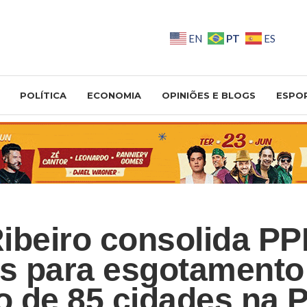
PT
EN
ES
POLÍTICA
ECONOMIA
OPINIÕES E BLOGS
ESPO
ibeiro consolida PP
es para esgotamento
io de 85 cidades na 