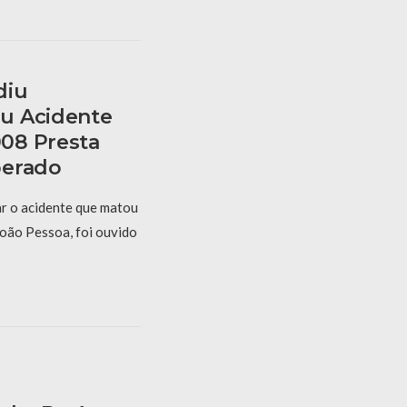
diu
u Acidente
08 Presta
berado
r o acidente que matou
oão Pessoa, foi ouvido