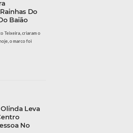
ra
 Rainhas Do
Do Baião
 Teixeira, criaram o
hoje, o marco foi
Olinda Leva
Centro
Pessoa No