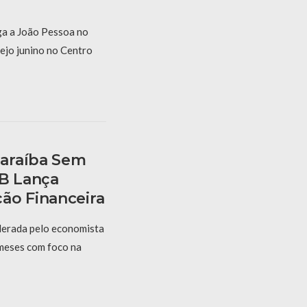
a a João Pessoa no
ejo junino no Centro
araíba Sem
PB Lança
ão Financeira
derada pelo economista
 meses com foco na