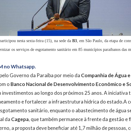
articipou nesta sexta-feira (15), na sede da
B3
, em São Paulo, da etapa de cons
rnizar os serviços de esgotamento sanitário em 85 municípios paraibanos das m
M no Whatsapp.
 pelo Governo da Paraíba por meio da
Companhia de Água e 
com o
Banco Nacional de Desenvolvimento Econômico e So
m investimentos ao longo dos próximos 25 anos. A iniciativa
neamento e fortalecer a infraestrutura hídrica do estado.A 
esgotamento sanitário, enquanto o abastecimento de água s
al da
Cagepa
, que também permanece à frente da gestão e f
no, a proposta deve beneficiar até 1,7 milhão de pessoas, c