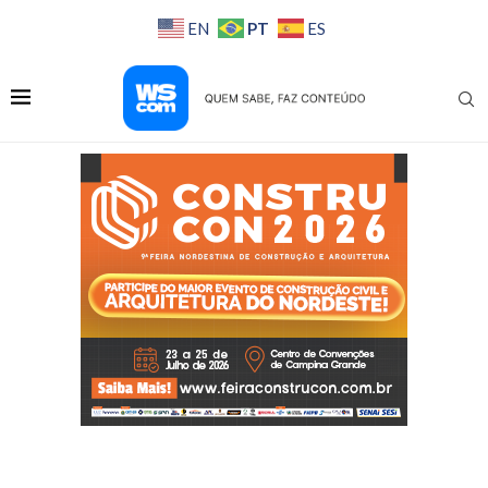
PT
EN
ES