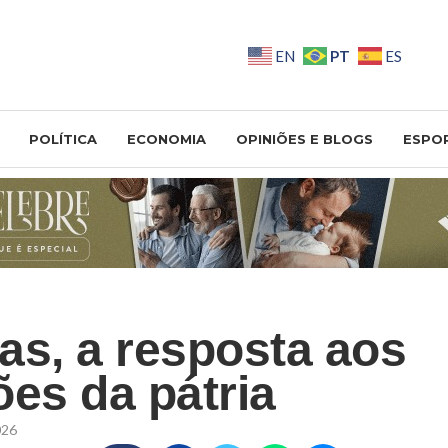
PT
EN
ES
POLÍTICA
ECONOMIA
OPINIÕES E BLOGS
ESPO
as, a resposta aos
ões da pátria
026