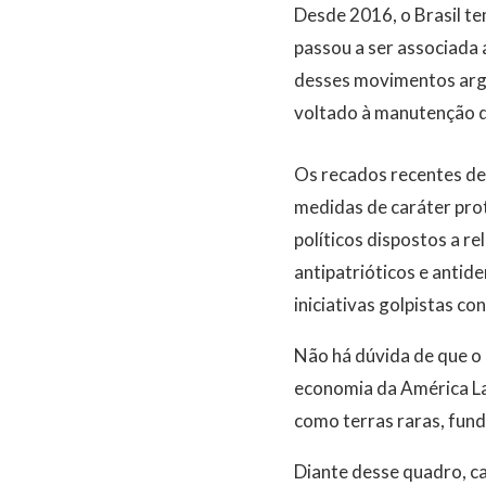
Desde 2016, o Brasil te
passou a ser associada 
desses movimentos argu
voltado à manutenção de
Os recados recentes de 
medidas de caráter prot
políticos dispostos a re
antipatrióticos e antid
iniciativas golpistas c
Não há dúvida de que o 
economia da América Lat
como terras raras, fund
Diante desse quadro, ca