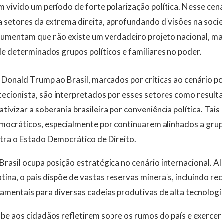
m vivido um período de forte polarização política. Nesse cená
a setores da extrema direita, aprofundando divisões na socie
mentam que não existe um verdadeiro projeto nacional, ma
 determinados grupos políticos e familiares no poder.
Donald Trump ao Brasil, marcados por críticas ao cenário pol
ecionista, são interpretados por esses setores como result
lativizar a soberania brasileira por conveniência política. Tai
emocráticos, especialmente por continuarem alinhados a gru
ontra o Estado Democrático de Direito.
Brasil ocupa posição estratégica no cenário internacional. A
ina, o país dispõe de vastas reservas minerais, incluindo rec
amentais para diversas cadeias produtivas de alta tecnologi
be aos cidadãos refletirem sobre os rumos do país e exercer