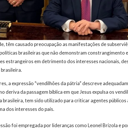
de, têm causado preocupação as manifestações de subservi
s políticas brasileiras que não demonstram constrangimento
s estrangeiros em detrimento dos interesses nacionais, des
brasileira.
es, a expressão “vendilhões da pátria” descreve adequada
 deriva da passagem bíblica em que Jesus expulsa os vendil
ca brasileira, tem sido utilizado para criticar agentes público
ma dos interesses do país.
essão foi empregada por lideranças como Leonel Brizola e po