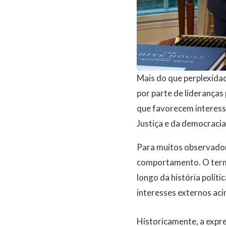
Mais do que perplexida
por parte de liderança
que favorecem interesse
Justiça e da democracia 
Para muitos observador
comportamento. O termo
longo da história políti
interesses externos aci
Historicamente, a expr