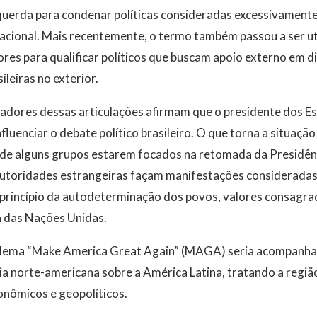
uerda para condenar políticas consideradas excessivament
rnacional. Mais recentemente, o termo também passou a ser ut
res para qualificar políticos que buscam apoio externo em d
ileiras no exterior.
adores dessas articulações afirmam que o presidente dos 
nfluenciar o debate político brasileiro. O que torna a situaç
o de alguns grupos estarem focados na retomada da Presidênc
autoridades estrangeiras façam manifestações consideradas
 princípio da autodeterminação dos povos, valores consagra
a das Nações Unidas.
o lema “Make America Great Again” (MAGA) seria acompanha
cia norte-americana sobre a América Latina, tratando a regi
onômicos e geopolíticos.