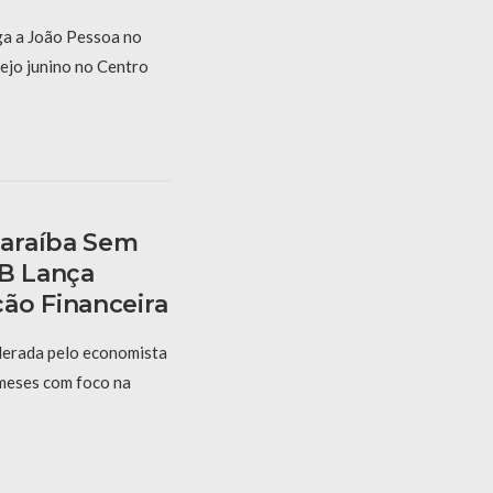
a a João Pessoa no
ejo junino no Centro
araíba Sem
PB Lança
ão Financeira
derada pelo economista
 meses com foco na