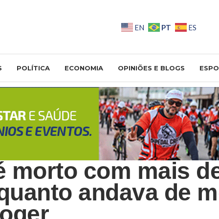
PT
EN
ES
S
POLÍTICA
ECONOMIA
OPINIÕES E BLOGS
ESPO
 morto com mais de
nquanto andava de m
oger