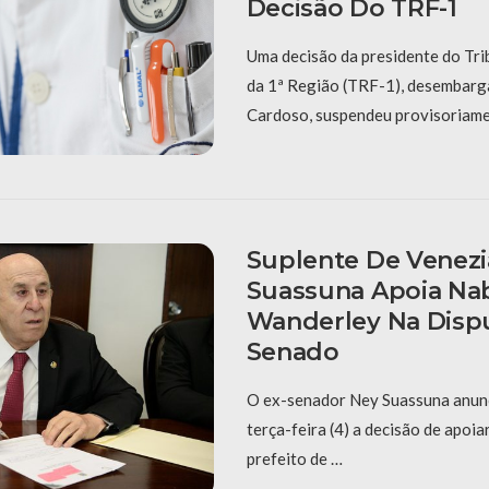
Decisão Do TRF-1
Uma decisão da presidente do Tri
da 1ª Região (TRF-1), desembar
Cardoso, suspendeu provisoriame
Suplente De Venezi
Suassuna Apoia Na
Wanderley Na Disp
Senado
O ex-senador Ney Suassuna anunc
terça-feira (4) a decisão de apoia
prefeito de …