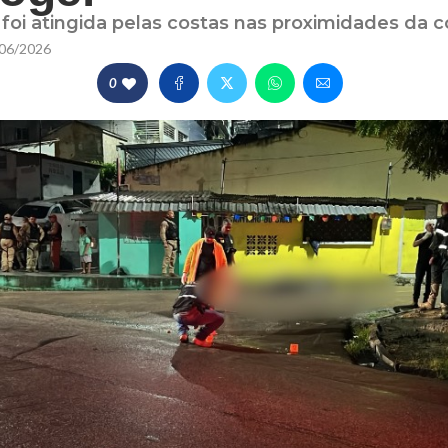
, foi atingida pelas costas nas proximidades da
06/2026
0