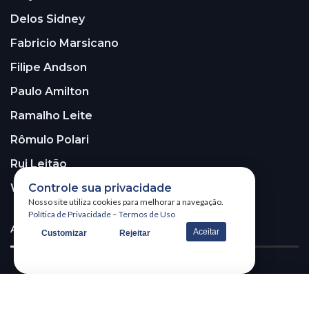
Delos Sidney
Fabricio Marsicano
Filipe Andson
Paulo Amilton
Ramalho Leite
Rômulo Polari
Rui Leitão
Walter Santos
Controle sua privacidade
Nosso site utiliza cookies para melhorar a navegação.
Política de Privacidade
–
Termos de Uso
ASSINE A NOSSA NEWSLETTER!
Aceitar
Customizar
Rejeitar
Receba nossa newsletter