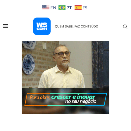
PT
EN
ES