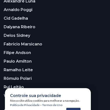
Alexandre Luna
Arnaldo Poggi
Cid Gadelha
Dalyana Ribeiro
Delos Sidney
Fabricio Marsicano
Filipe Andson
Paulo Amilton
Ramalho Leite
Rômulo Polari
Rui Leitão
Controle sua privacidade
Walter Santos
Nosso site utiliza cookies para melhorar a navegação.
Política de Privacidade
–
Termos de Uso