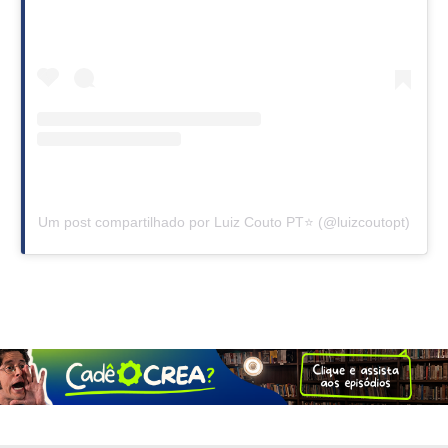
Um post compartilhado por Luiz Couto PT⭐ (@luizcoutopt)