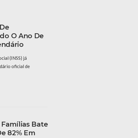
 De
do O Ano De
endário
cial (INSS) já
dário oficial de
Famílias Bate
 De 82% Em