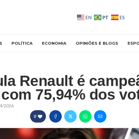
PT
EN
ES
S
POLÍTICA
ECONOMIA
OPINIÕES E BLOGS
ESP
la Renault é campe
 com 75,94% dos vo
4/2026
0