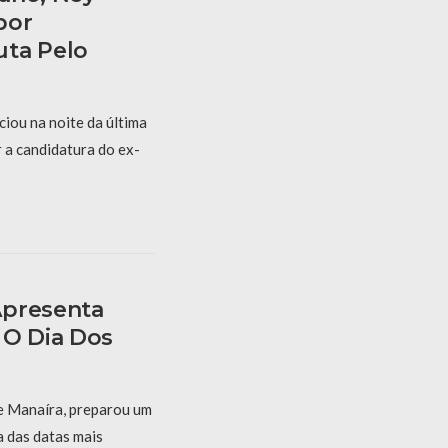
bor
uta Pelo
iou na noite da última
r a candidatura do ex-
Apresenta
 O Dia Dos
e Manaíra, preparou um
 das datas mais