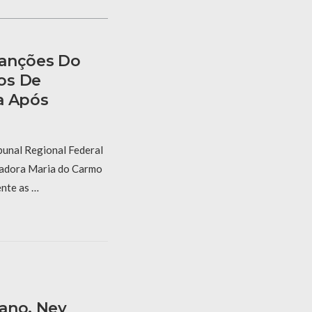
Sanções Do
os De
a Após
bunal Regional Federal
gadora Maria do Carmo
nte as …
ano, Ney