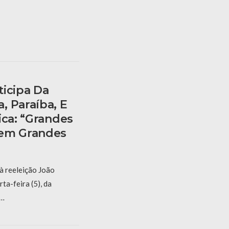
ticipa Da
, Paraíba, E
ica: “grandes
cem Grandes
à reeleição João
ta-feira (5), da
 …