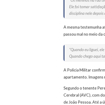
“Os meninos na rua tin
Ele foi tomar satisfaç
disciplina nele depoi
A mesma testemunha afi
passou mal no meio da 
“Quando eu liguei, el
Quando chego aqui tav
A Polícia Militar conf
apartamento. Imagens r
Segundo o tenente Pere
Cerebral (AVC), com do
de João Pessoa. Até a ú