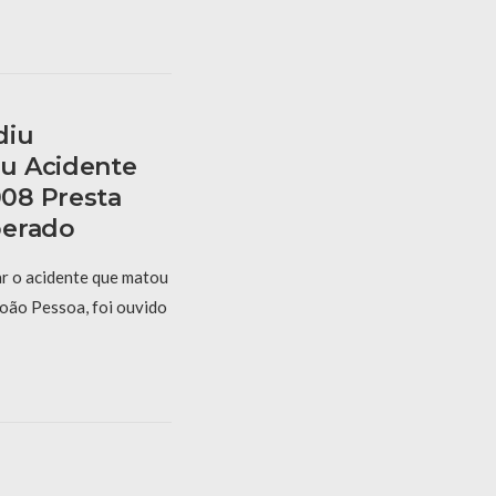
diu
u Acidente
08 Presta
berado
r o acidente que matou
oão Pessoa, foi ouvido