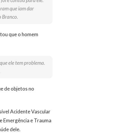
foi e contou para ele.
laram que iam dar
o Branco.
ontou que o homem
 que ele tem problema.
.
e de objetos no
ível Acidente Vascular
 de Emergência e Trauma
aúde dele.