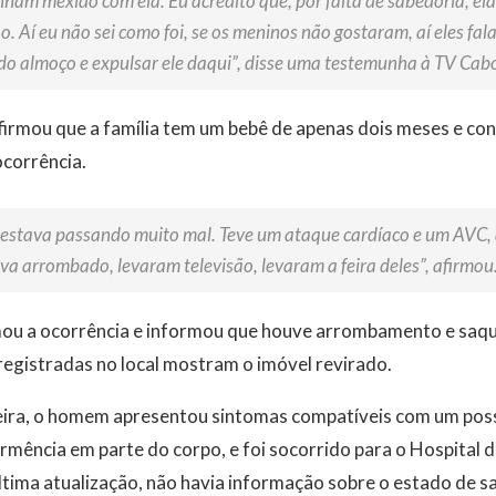
ham mexido com ela. Eu acredito que, por falta de sabedoria, ela 
ão. Aí eu não sei como foi, se os meninos não gostaram, aí eles fa
s do almoço e expulsar ele daqui”, disse uma testemunha à TV Cab
rmou que a família tem um bebê de apenas dois meses e c
ocorrência.
e estava passando muito mal. Teve um ataque cardíaco e um AVC,
a arrombado, levaram televisão, levaram a feira deles”, afirmou
irmou a ocorrência e informou que houve arrombamento e saqu
egistradas no local mostram o imóvel revirado.
ira, o homem apresentou sintomas compatíveis com um poss
rmência em parte do corpo, e foi socorrido para o Hospital
ltima atualização, não havia informação sobre o estado de s