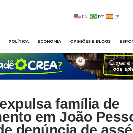
PT
EN
ES
POLÍTICA
ECONOMIA
OPINIÕES E BLOGS
ESPO
expulsa família de
mento em João Pess
de denúncia de assé