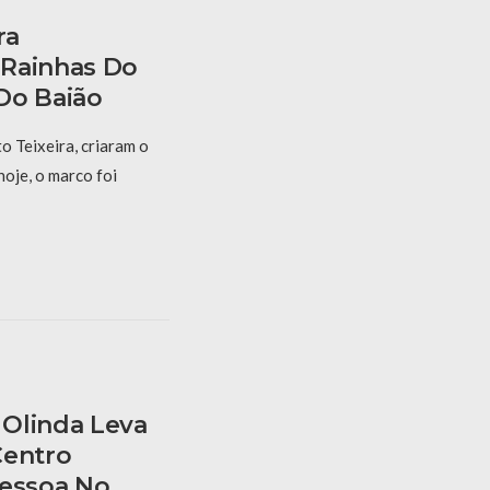
ra
 Rainhas Do
Do Baião
 Teixeira, criaram o
hoje, o marco foi
Olinda Leva
Centro
Pessoa No