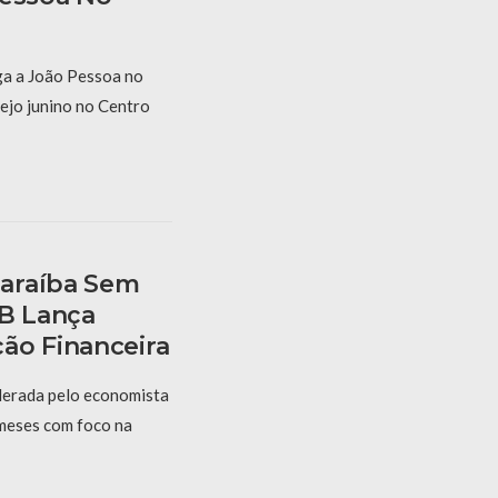
a a João Pessoa no
ejo junino no Centro
araíba Sem
PB Lança
ão Financeira
derada pelo economista
 meses com foco na