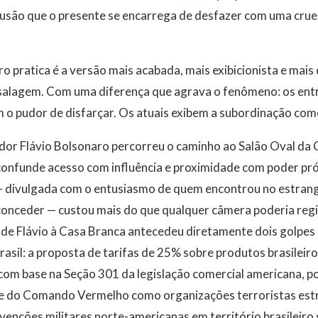
lusão que o presente se encarrega de desfazer com uma crue
ro pratica é a versão mais acabada, mais exibicionista e ma
ssalagem. Com uma diferença que agrava o fenômeno: os ent
o pudor de disfarçar. Os atuais exibem a subordinação como
ador Flávio Bolsonaro percorreu o caminho ao Salão Oval da
onfunde acesso com influência e proximidade com poder próp
 divulgada com o entusiasmo de quem encontrou no estrange
 conceder — custou mais do que qualquer câmera poderia reg
ta de Flávio à Casa Branca antecedeu diretamente dois golpes
rasil: a proposta de tarifas de 25% sobre produtos brasilei
 com base na Seção 301 da legislação comercial americana, 
e do Comando Vermelho como organizações terroristas est
venções militares norte-americanas em território brasileir