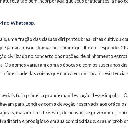
natureza tão bem incorporada que seus praticantes já não c
M no Whatsapp.
is, uma fração das classes dirigentes brasileiras cultivou c
ue jamais ousou chamar pelo nome que lhe corresponde. C
ão civilizada no concerto das nações, de alinhamento estrat
ns. Os nomes variaram com as épocas e com os suseranos dis
a fidelidade das coisas que nunca encontraram resistência s
imperiais foi a primeira grande manifestação desse impulso. O
lhavam para Londres com a devoção reservada aos oráculos
pitais, mas modos de vestir, de pensar, de governar e, sobre
ontraditório e prodigioso em sua complexidade, era um probl