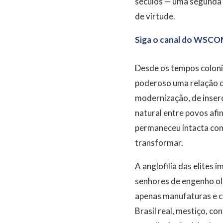
séculos — uma segunda 
de virtude.
Siga o canal do WSCO
Desde os tempos colonia
poderoso uma relação q
modernização, de inserç
natural entre povos afi
permaneceu intacta com 
transformar.
A anglofilia das elites 
senhores de engenho o
apenas manufaturas e ca
Brasil real, mestiço, c