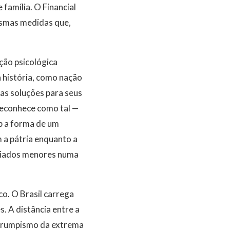
família. O Financial
esmas medidas que,
ção psicológica
a história, como nação
, as soluções para seus
 reconhece como tal —
ob a forma de um
 a pátria enquanto a
aliados menores numa
co. O Brasil carrega
. A distância entre a
o trumpismo da extrema