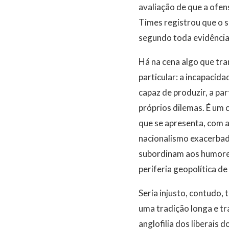
avaliação de que a ofen
Times registrou que o 
segundo toda evidência 
Há na cena algo que tra
particular: a incapacida
capaz de produzir, a par
próprios dilemas. É um 
que se apresenta, com a
nacionalismo exacerbad
subordinam aos humores
periferia geopolítica de
Seria injusto, contudo,
uma tradição longa e tr
anglofilia dos liberais