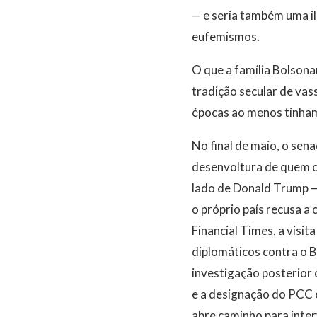
— e seria também uma i
eufemismos.
O que a família Bolsona
tradição secular de va
épocas ao menos tinham 
No final de maio, o sen
desenvoltura de quem c
lado de Donald Trump —
o próprio país recusa a
Financial Times, a visi
diplomáticos contra o B
investigação posterior
e a designação do PCC 
abre caminho para inter