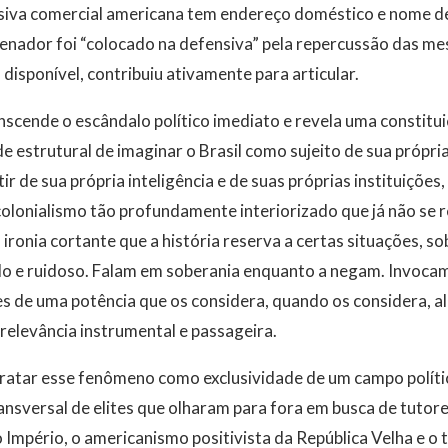
siva comercial americana tem endereço doméstico e nome de 
senador foi “colocado na defensiva” pela repercussão das m
disponível, contribuiu ativamente para articular.
nscende o escândalo político imediato e revela uma constitui
de estrutural de imaginar o Brasil como sujeito de sua própri
tir de sua própria inteligência e de suas próprias instituições
colonialismo tão profundamente interiorizado que já não se
 ironia cortante que a história reserva a certas situações, s
o e ruidoso. Falam em soberania enquanto a negam. Invocam
 de uma potência que os considera, quando os considera, 
 relevância instrumental e passageira.
 tratar esse fenômeno como exclusividade de um campo políti
ansversal de elites que olharam para fora em busca de tutores
 do Império, o americanismo positivista da República Velha e 