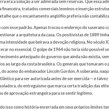
erra era a solução a ser admirada sem reservas. Que essa ad
financeira, tratados comerciais leoninos e inserção estrut
talhe que o encantamento anglófilo preferia não contabiliza
 com esse padrão. Apenas trocou o endereço do suserano co
stionar a arquitetura da casa. Os positivistas de 1889 tinh
a intensidade que beirava a devoção religiosa. No século X
terar no essencial. O golpe de 1964 não teria sido possível s
hecimento antecipado do governo que ainda não existia, se
s ao largo da costa brasileira. Os generais que tomaram o 
, do aceno do embaixador Lincoln Gordon. A soberania, naque
tlântico para ser autorizada antes de ser exercida — e talvez
esoladora, do entreguismo que marca certa tradição das elites
u de aprovação estrangeira para se sentir legítimo.
udo isso como história encerrada em seus próprios limites te