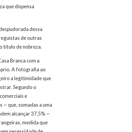
za que dispensa
is despudorada dessa
reguistas de outras
 título de nobreza.
 Casa Branca com a
rio. A fotografia ao
iro a legitimidade que
istrar. Segundo o
 comerciais e
ros — que, somadas a uma
podem alcançar 37,5% —
rangeiras, medida que
o sem necessidade de