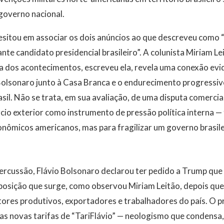
governo nacional.
hesitou em associar os dois anúncios ao que descreveu como 
te candidato presidencial brasileiro”. A colunista Miriam Lei
ia dos acontecimentos, escreveu ela, revela uma conexão evi
 Bolsonaro junto à Casa Branca e o endurecimento progressi
sil. Não se trata, em sua avaliação, de uma disputa comercial
cio exterior como instrumento de pressão política interna —
onômicos americanos, mas para fragilizar um governo brasil
rcussão, Flávio Bolsonaro declarou ter pedido a Trump que 
posição que surge, como observou Miriam Leitão, depois que 
ores produtivos, exportadores e trabalhadores do país. O pr
as novas tarifas de “TariFlávio” — neologismo que condensa, 