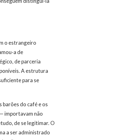
onseguem distingui-la
om o estrangeiro
hamou-a de
égico, de parceria
poníveis. A estrutura
uficiente para se
s barões do café e os
 — importavam não
tudo, de se legitimar. O
ema a ser administrado