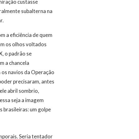
miração custasse
uralmente subalterna na
r.
m a eficiência de quem
am os olhos voltados
X, o padrão se
em a chancela
m os navios da Operação
poder precisaram, antes
le abril sombrio,
 essa seja a imagem
 brasileiras: um golpe
mporais. Seria tentador