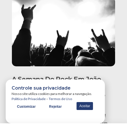
A Semana Do Rock Em João
Pessoa Promete Um Dos
Controle sua privacidade
Maiores Finais De Semana Do
Nosso site utiliza cookies para melhorar a navegação.
Política de Privacidade
–
Termos de Uso
Ano!
Aceitar
Customizar
Rejeitar
A Semana do Rock em João Pessoa tá destruidora!
Simplesmente teremos três grandes eventos em um