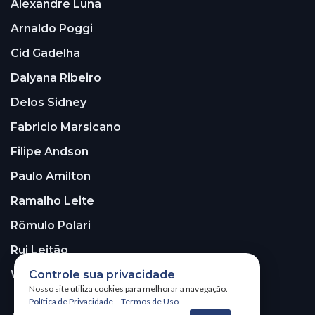
Alexandre Luna
Arnaldo Poggi
Cid Gadelha
Dalyana Ribeiro
Delos Sidney
Fabricio Marsicano
Filipe Andson
Paulo Amilton
Ramalho Leite
Rômulo Polari
Rui Leitão
Controle sua privacidade
Walter Santos
Nosso site utiliza cookies para melhorar a navegação.
Política de Privacidade
–
Termos de Uso