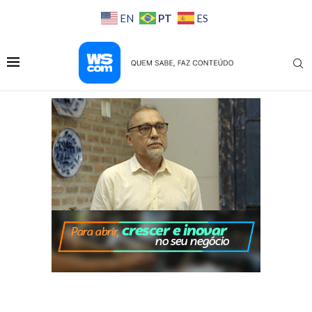
PT
EN
ES