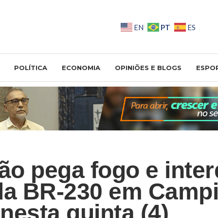
PT
EN
ES
POLÍTICA
ECONOMIA
OPINIÕES E BLOGS
ESPO
o pega fogo e inter
da BR-230 em Camp
nesta quinta (4)