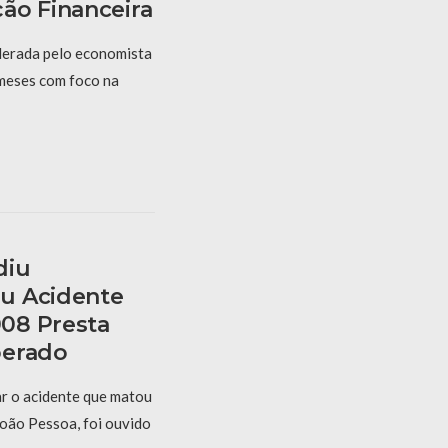
ão Financeira
derada pelo economista
 meses com foco na
diu
u Acidente
08 Presta
berado
r o acidente que matou
oão Pessoa, foi ouvido