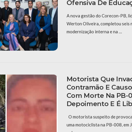
Ofensiva De Educaç
A nova gestão do Corecon-PB, li
Werton Oliveira, completou seis
modernização interna e na …
Motorista Que Inva
Contramão E Causo
Com Morte Na PB-0
Depoimento E É Li
O motorista suspeito de provoca
uma motociclista na PB-008, em J