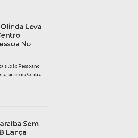
Olinda Leva
Centro
Pessoa No
a a João Pessoa no
ejo junino no Centro
araíba Sem
PB Lança