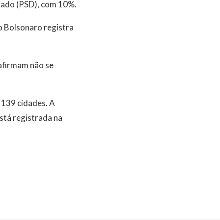
iado (PSD), com 10%.
 Bolsonaro registra
afirmam não se
 139 cidades. A
stá registrada na