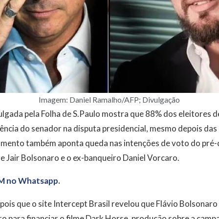
Imagem: Daniel Ramalho/AFP; Divulgação
lgada pela Folha de S.Paulo mostra que 88% dos eleitores de
ncia do senador na disputa presidencial, mesmo depois das
amento também aponta queda nas intenções de voto do pré-c
e Jair Bolsonaro e o ex-banqueiro Daniel Vorcaro.
M no Whatsapp.
ois que o site Intercept Brasil revelou que Flávio Bolsonaro
o para financiar o filme Dark Horse, produção sobre a campa