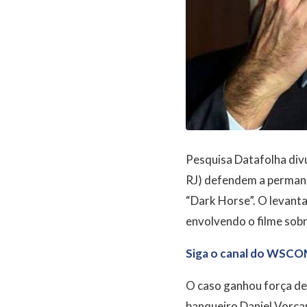
Pesquisa Datafolha divu
RJ) defendem a permanê
“Dark Horse”. O levant
envolvendo o filme sobr
Siga o canal do WSCO
O caso ganhou força dep
banqueiro Daniel Vorcar