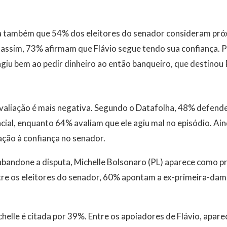
 também que 54% dos eleitores do senador consideram pró
assim, 73% afirmam que Flávio segue tendo sua confiança. 
giu bem ao pedir dinheiro ao então banqueiro, que destinou 
 avaliação é mais negativa. Segundo o Datafolha, 48% defend
ncial, enquanto 64% avaliam que ele agiu mal no episódio. A
ção à confiança no senador.
bandone a disputa, Michelle Bolsonaro (PL) aparece como pri
tre os eleitores do senador, 60% apontam a ex-primeira-da
chelle é citada por 39%. Entre os apoiadores de Flávio, apar