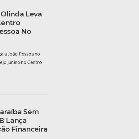
Olinda Leva
Centro
Pessoa No
a a João Pessoa no
ejo junino no Centro
araíba Sem
PB Lança
ão Financeira