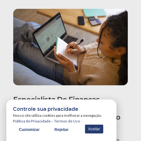
Especialista De Finanças
Recomenda Revisão Do
Controle sua privacidade
Orçamento Para Evitar Aperto
Nosso site utiliza cookies para melhorar a navegação.
Política de Privacidade
–
Termos de Uso
No Fim Do Ano
Aceitar
Customizar
Rejeitar
Especialistas em finanças recomendam uma revisão