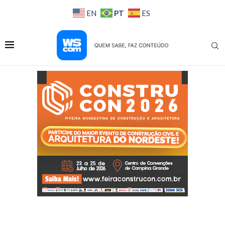
PT
EN
ES