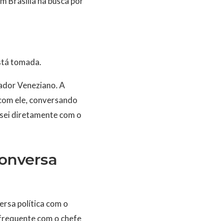
m Brasília na busca por
stá tomada.
nador Veneziano. A
s com ele, conversando
rsei diretamente com o
conversa
ersa política com o
frequente com o chefe