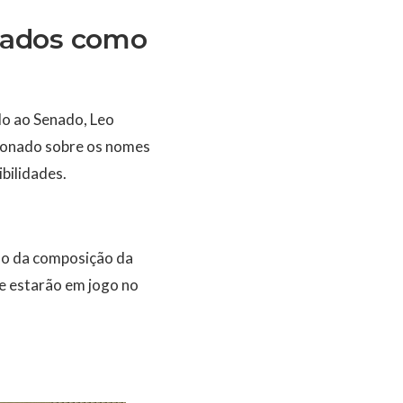
tados como
o ao Senado, Leo
tionado sobre os nomes
bilidades.
no da composição da
e estarão em jogo no