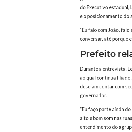
do Executivo estadual, 
e o posicionamento do 
“Eu falo com João, falo
conversar, até porque e
Prefeito re
Durante a entrevista, L
ao qual continua filiad
desejam contar com seu 
governador.
“Eu faço parte ainda d
alto e bom som nas ruas
entendimento do agrupa