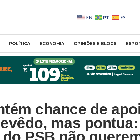
PT
EN
ES
POLÍTICA
ECONOMIA
OPINIÕES E BLOGS
ESPO
tém chance de apoi
evêdo, mas pontua:
 do PSB não quere