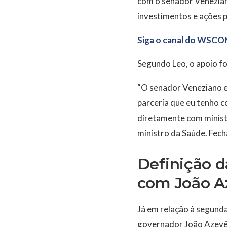
com o senador Veneziano
investimentos e ações p
Siga o canal do WSCO
Segundo Leo, o apoio fo
“O senador Veneziano e
parceria que eu tenho co
diretamente com ministr
ministro da Saúde. Fech
Definição 
com João A
Já em relação à segunda
governador João Azevê