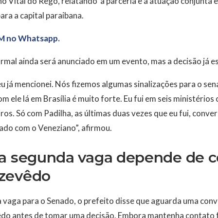
 Vital do Rêgo, relatando a parceria e a atuação conjunta e
ara a capital paraibana.
M no Whatsapp.
rmal ainda será anunciado em um evento, mas a decisão já e
u já mencionei. Nós fizemos algumas sinalizações para o se
m ele lá em Brasília é muito forte. Eu fui em seis ministério
os. Só com Padilha, as últimas duas vezes que eu fui, conve
ado com o Veneziano”, afirmou.
da segunda vaga depende de 
zevêdo
 vaga para o Senado, o prefeito disse que aguarda uma conv
do antes de tomar uma decisão. Embora mantenha contato 