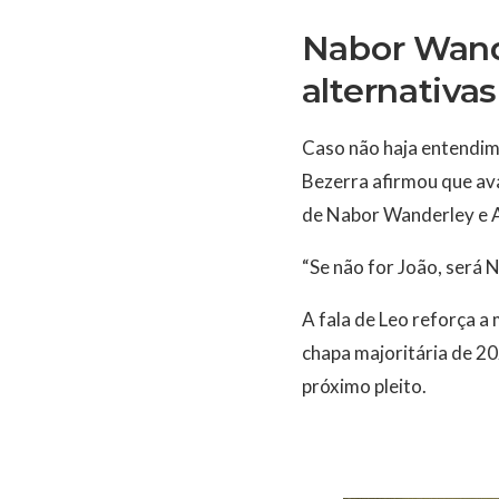
Nabor Wand
alternativas
Caso não haja entendim
Bezerra afirmou que ava
de Nabor Wanderley e A
“Se não for João, será 
A fala de Leo reforça 
chapa majoritária de 2
próximo pleito.