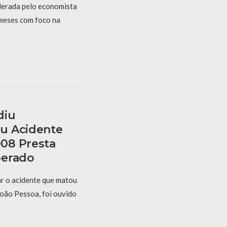
derada pelo economista
 meses com foco na
diu
u Acidente
08 Presta
berado
r o acidente que matou
oão Pessoa, foi ouvido