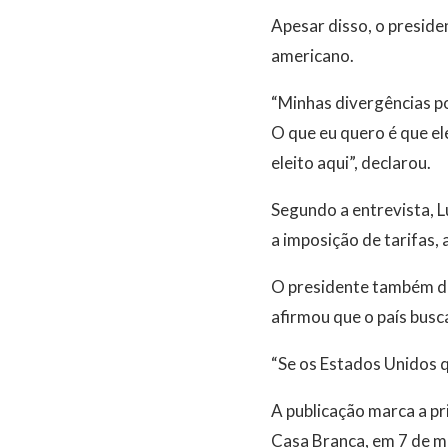
Apesar disso, o preside
americano.
“Minhas divergências p
O que eu quero é que el
eleito aqui”, declarou.
Segundo a entrevista, L
a imposição de tarifas,
O presidente também de
afirmou que o país busc
“Se os Estados Unidos qu
A publicação marca a pr
Casa Branca, em 7 de m