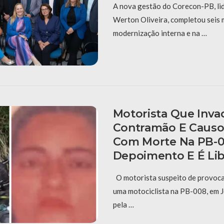
A nova gestão do Corecon-PB, li
Werton Oliveira, completou seis
modernização interna e na …
Motorista Que Inva
Contramão E Causo
Com Morte Na PB-0
Depoimento E É Li
O motorista suspeito de provoca
uma motociclista na PB-008, em J
pela …