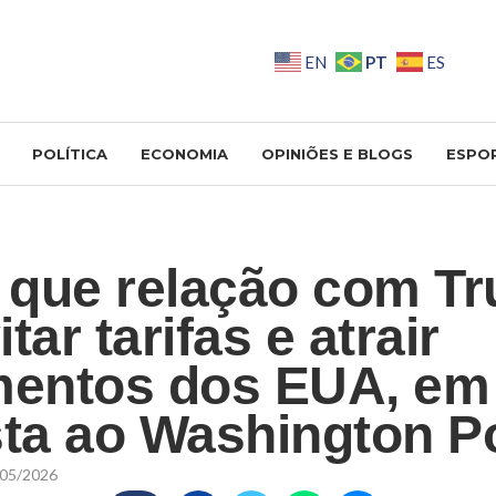
PT
EN
ES
POLÍTICA
ECONOMIA
OPINIÕES E BLOGS
ESPO
z que relação com T
tar tarifas e atrair
mentos dos EUA, em
sta ao Washington P
05/2026