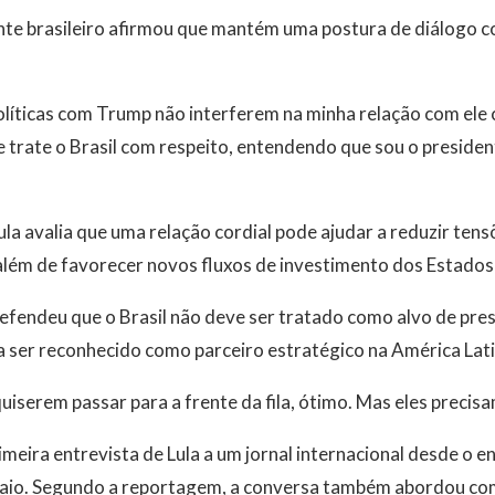
nte brasileiro afirmou que mantém uma postura de diálogo co
olíticas com Trump não interferem na minha relação com ele
e trate o Brasil com respeito, entendendo que sou o presid
ula avalia que uma relação cordial pode ajudar a reduzir tens
 além de favorecer novos fluxos de investimento dos Estados 
fendeu que o Brasil não deve ser tratado como alvo de pres
a ser reconhecido como parceiro estratégico na América Lati
iserem passar para a frente da fila, ótimo. Mas eles precisa
imeira entrevista de Lula a um jornal internacional desde o
aio. Segundo a reportagem, a conversa também abordou com