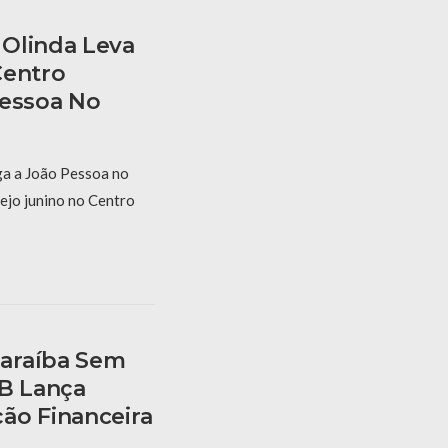
Olinda Leva
Centro
Pessoa No
a a João Pessoa no
ejo junino no Centro
araíba Sem
PB Lança
ão Financeira