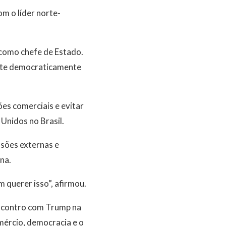
m o líder norte-
 como chefe de Estado.
ente democraticamente
ões comerciais e evitar
Unidos no Brasil.
sões externas e
na.
m querer isso”, afirmou.
 encontro com Trump na
ércio, democracia e o