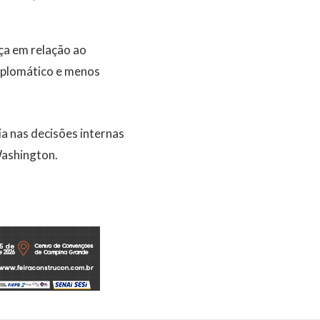
ça em relação ao
diplomático e menos
ia nas decisões internas
Washington.