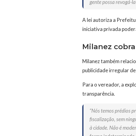
gente possa revogá-la
A lei autoriza a Prefei
iniciativa privada pode
Milanez cobra 
Milanez também relacion
publicidade irregular d
Para o vereador, a explo
transparência.
“Nós temos prédios pr
fiscalização, sem nin
à cidade. Não é moder