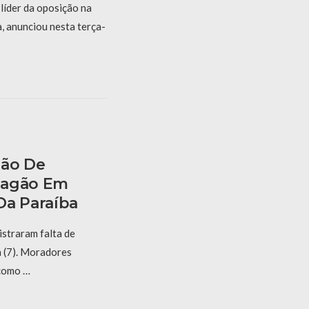
líder da oposição na
 anunciou nesta terça-
são De
pagão Em
Da Paraíba
istraram falta de
a (7). Moradores
 como …