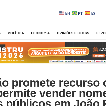
PT
EN
ES
S
POLÍTICA
ECONOMIA
OPINIÕES E BLOGS
ESPO
o promete recurso 
 permite vender nom
 públicos em João 