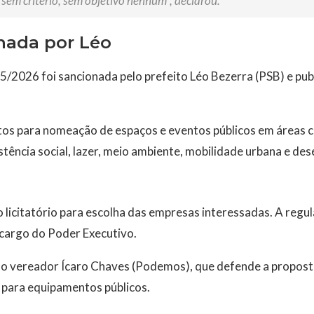
sem critério, sem objetivo nenhum”, declarou.
onada por Léo
95/2026 foi sancionada pelo prefeito Léo Bezerra (PSB) e publ
tos para nomeação de espaços e eventos públicos em áreas c
stência social, lazer, meio ambiente, mobilidade urbana e d
 licitatório para escolha das empresas interessadas. A reg
 cargo do Poder Executivo.
 do vereador Ícaro Chaves (Podemos), que defende a propost
 para equipamentos públicos.