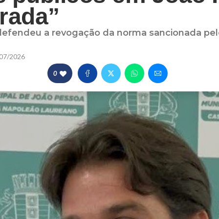
rada”
defendeu a revogação da norma sancionada pelo
07/2026
0