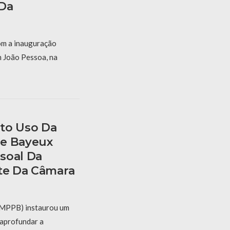
Da
om a inauguração
m João Pessoa, na
to Uso Da
De Bayeux
soal Da
nte Da Câmara
 (MPPB) instaurou um
aprofundar a