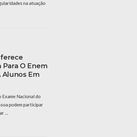
gularidades na atuação
Oferece
a Para O Enem
A Alunos Em
o Exame Nacional do
soa podem participar
ar …