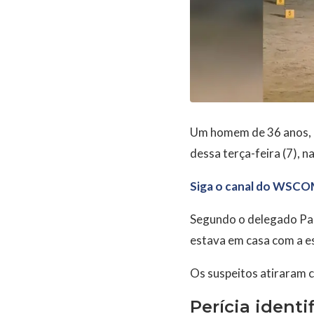
Um homem de 36 anos, id
dessa terça-feira (7), n
Siga o canal do WSCO
Segundo o delegado Paul
estava em casa com a es
Os suspeitos atiraram c
Perícia identi