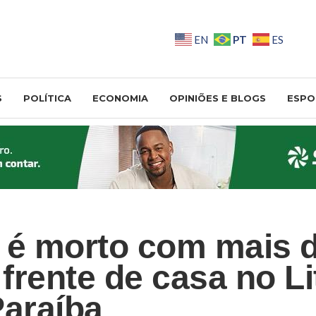
PT
EN
ES
S
POLÍTICA
ECONOMIA
OPINIÕES E BLOGS
ESPO
é morto com mais d
 frente de casa no Li
Paraíba