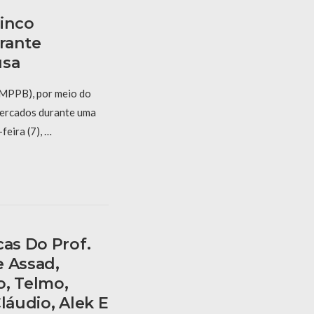
inco
rante
usa
(MPPB), por meio do
ercados durante uma
feira (7), …
cas Do Prof.
e Assad,
o, Telmo,
láudio, Alek E