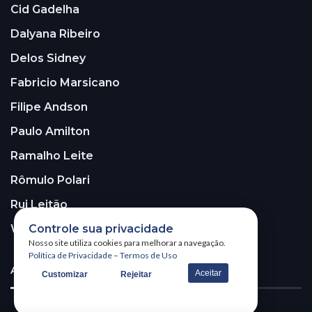
Cid Gadelha
Dalyana Ribeiro
Delos Sidney
Fabricio Marsicano
Filipe Andson
Paulo Amilton
Ramalho Leite
Rômulo Polari
Rui Leitão
Controle sua privacidade
Walter Santos
Nosso site utiliza cookies para melhorar a navegação.
Política de Privacidade
–
Termos de Uso
ASSINE A NOSSA NEWSLETTER!
Aceitar
Customizar
Rejeitar