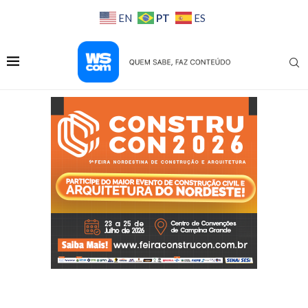
PT
EN
ES