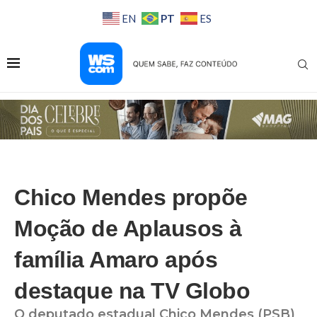
PT
EN
ES
Chico Mendes propõe
Moção de Aplausos à
família Amaro após
destaque na TV Globo
O deputado estadual Chico Mendes (PSB)