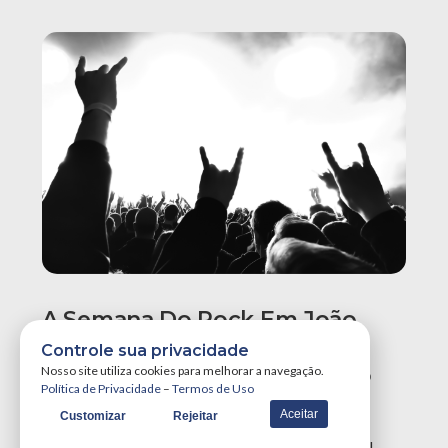
A Semana Do Rock Em João
Pessoa Promete Um Dos
Controle sua privacidade
Maiores Finais De Semana Do
Nosso site utiliza cookies para melhorar a navegação.
Política de Privacidade
–
Termos de Uso
Ano!
Aceitar
Customizar
Rejeitar
A Semana do Rock em João Pessoa tá destruidora!