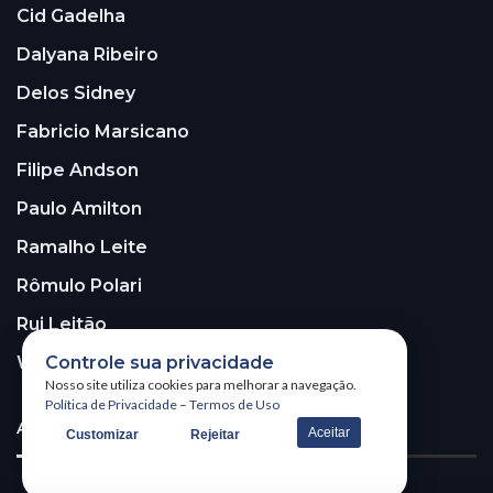
Cid Gadelha
Dalyana Ribeiro
Delos Sidney
Fabricio Marsicano
Filipe Andson
Paulo Amilton
Ramalho Leite
Rômulo Polari
Rui Leitão
Controle sua privacidade
Walter Santos
Nosso site utiliza cookies para melhorar a navegação.
Política de Privacidade
–
Termos de Uso
ASSINE A NOSSA NEWSLETTER!
Aceitar
Customizar
Rejeitar