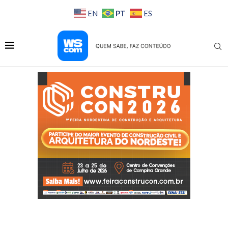
PT
EN
ES