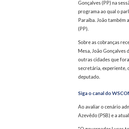
Gonçalves (PP) na sessã
programa ao qual o par
Paraíba. João também a
(PP).
Sobre as cobranças rece
Mesa, João Gonçalves di
outras cidades que for
secretária, experiente,
deputado.
Siga o canal do WSCO
Ao avaliar o cenário ad
Azevêdo (PSB) e a atual
“O governador Lucas te