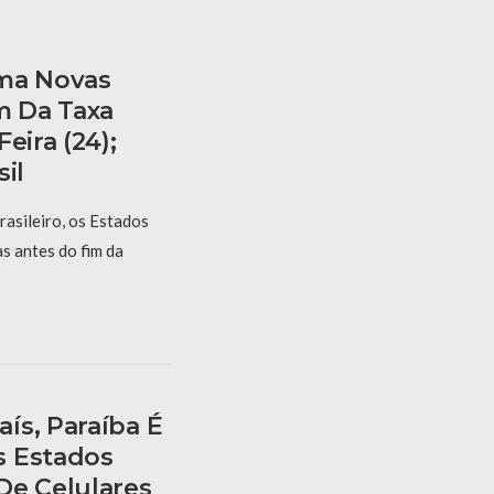
rma Novas
m Da Taxa
eira (24);
il
asileiro, os Estados
s antes do fim da
ís, Paraíba É
s Estados
De Celulares