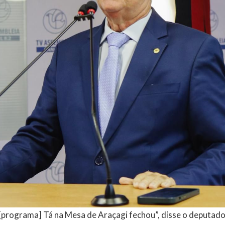
 [programa] Tá na Mesa de Araçagi fechou”, disse o deputado