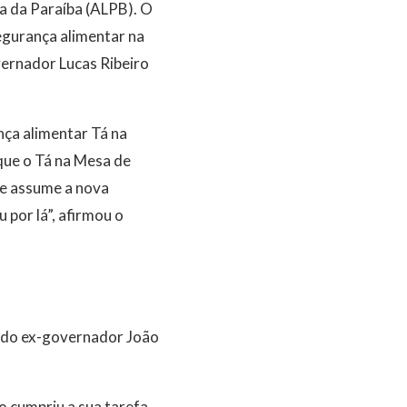
va da Paraíba (ALPB). O
egurança alimentar na
ernador Lucas Ribeiro
nça alimentar Tá na
que o Tá na Mesa de
je assume a nova
 por lá”, afirmou o
o do ex-governador João
 cumpriu a sua tarefa