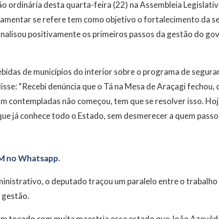
o ordinária desta quarta-feira (22) na Assembleia Legislati
lamentar se refere tem como objetivo o fortalecimento da s
nalisou positivamente os primeiros passos da gestão do gov
bidas de municípios do interior sobre o programa de segura
sse: “Recebi denúncia que o Tá na Mesa de Araçagi fechou, 
am contempladas não começou, tem que se resolver isso. Ho
 que já conhece todo o Estado, sem desmerecer a quem passou
M no Whatsapp.
ministrativo, o deputado traçou um paralelo entre o trabalh
 gestão.
m tocado com muita maestria esse estado que João Azevêdo