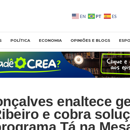
PT
EN
ES
S
POLÍTICA
ECONOMIA
OPINIÕES E BLOGS
ESP
nçalves enaltece g
ibeiro e cobra solu
programa Tá na Mes