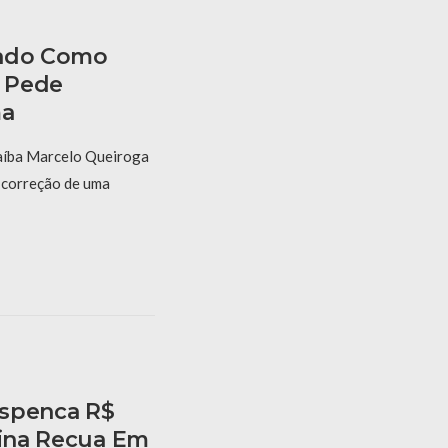
rado Como
 Pede
ma
aíba Marcelo Queiroga
 a correção de uma
espenca R$
lina Recua Em