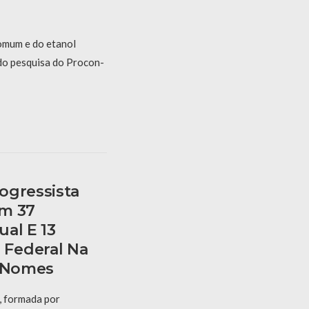
omum e do etanol
o pesquisa do Procon-
ogressista
om 37
al E 13
Federal Na
s Nomes
, formada por