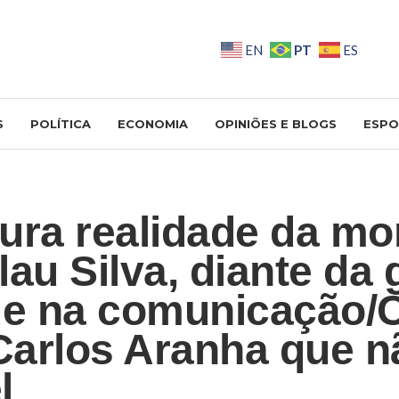
PT
EN
ES
S
POLÍTICA
ECONOMIA
OPINIÕES E BLOGS
ESPO
ura realidade da mo
lau Silva, diante da 
de na comunicação/C
 Carlos Aranha que n
l