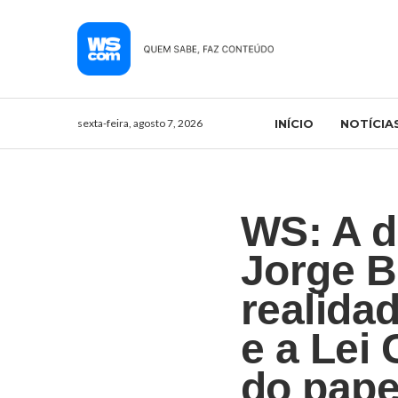
sexta-feira, agosto 7, 2026
INÍCIO
NOTÍCIA
WS: A d
Jorge B
realida
e a Lei
do pape