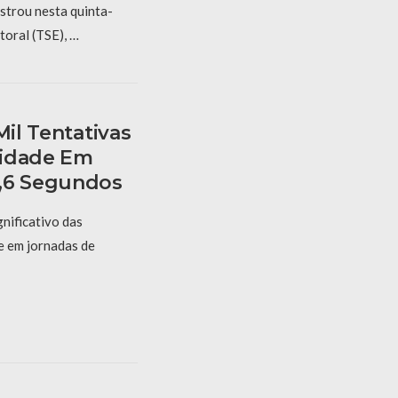
istrou nesta quinta-
itoral (TSE), …
Mil Tentativas
tidade Em
5,6 Segundos
nificativo das
e em jornadas de