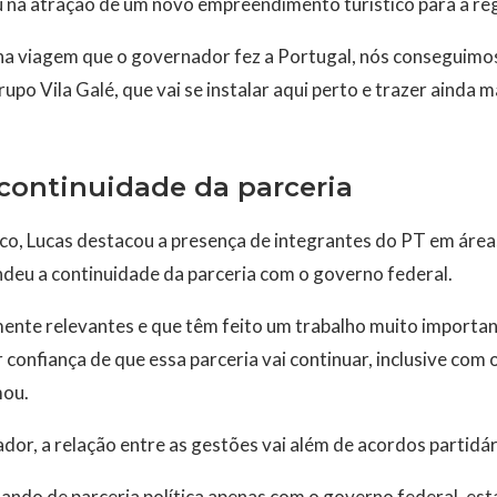
u na atração de um novo empreendimento turístico para a re
na viagem que o governador fez a Portugal, nós conseguimos
rupo Vila Galé, que vai se instalar aqui perto e trazer ainda
continuidade da parceria
ico, Lucas destacou a presença de integrantes do PT em área
deu a continuidade da parceria com o governo federal.
nte relevantes e que têm feito um trabalho muito important
r confiança de que essa parceria vai continuar, inclusive com
mou.
or, a relação entre as gestões vai além de acordos partidár
ando de parceria política apenas com o governo federal, est