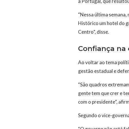
a Portugal, que resulto
“Nessa última semana, 
Histórico um hotel do g
Centro”, disse.
Confiança na 
Ao voltar ao tema polít
gestão estadual e defen
“São quadros extremame
gente tem que crer e te
com o presidente”, afir
Segundo o vice-governad
“O governo não está fal