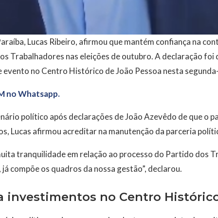
raíba, Lucas Ribeiro, afirmou que mantém confiança na cont
dos Trabalhadores nas eleições de outubro. A declaração foi
vento no Centro Histórico de João Pessoa nesta segunda-f
M no Whatsapp.
ário político após declarações de João Azevêdo de que o par
s, Lucas afirmou acreditar na manutenção da parceria polític
ita tranquilidade em relação ao processo do Partido dos Tr
, já compõe os quadros da nossa gestão”, declarou.
 investimentos no Centro Históric