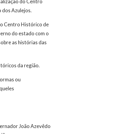
talização do Centro
 dos Azulejos.
no Centro Histórico de
verno do estado com o
sobre as histórias das
tóricos da região.
formas ou
aqueles
overnador João Azevêdo