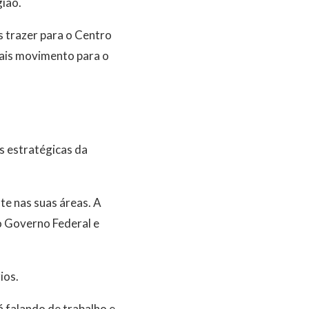
gião.
 trazer para o Centro
 mais movimento para o
s estratégicas da
e nas suas áreas. A
 o Governo Federal e
ios.
á falando de trabalho e