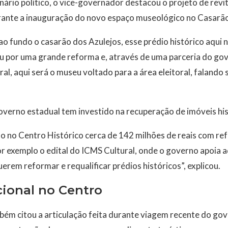
ário político, o vice-governador destacou o projeto de revi
urante a inauguração do novo espaço museológico no Casarão
o fundo o casarão dos Azulejos, esse prédio histórico aqui 
u por uma grande reforma e, através de uma parceria do go
ral, aqui será o museu voltado para a área eleitoral, falando 
overno estadual tem investido na recuperação de imóveis his
o no Centro Histórico cerca de 142 milhões de reais com re
r exemplo o edital do ICMS Cultural, onde o governo apoia 
em reformar e requalificar prédios históricos”, explicou.
cional no Centro
ém citou a articulação feita durante viagem recente do g