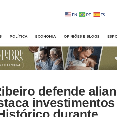
PT
EN
ES
S
POLÍTICA
ECONOMIA
OPINIÕES E BLOGS
ESP
ibeiro defende alia
staca investimentos
Histórico durante