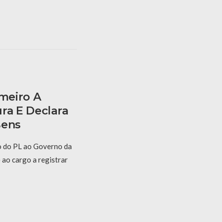
imeiro A
ra E Declara
Bens
o do PL ao Governo da
 ao cargo a registrar