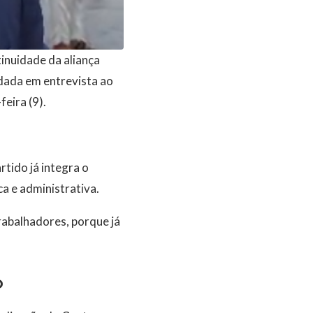
inuidade da aliança
 dada em entrevista ao
eira (9).
tido já integra o
a e administrativa.
abalhadores, porque já
o