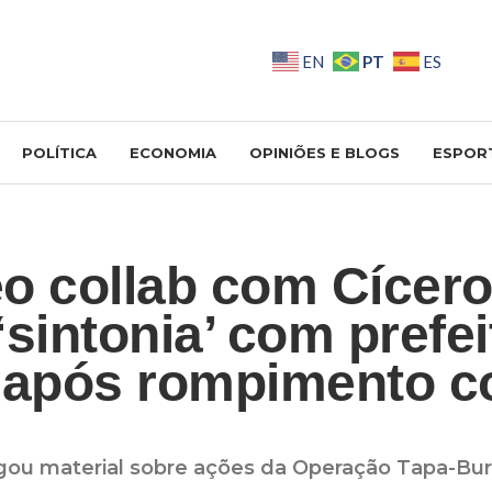
PT
EN
ES
POLÍTICA
ECONOMIA
OPINIÕES E BLOGS
ESPOR
o collab com Cícero
‘sintonia’ com prefei
após rompimento 
ulgou material sobre ações da Operação Tapa-Bu