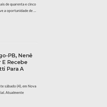
ais de quarenta e cinco
ive a oportunidade de …
go-PB, Nenê
 E Recebe
ti Para A
ste sábado (4), em Nova
ial. Atualmente