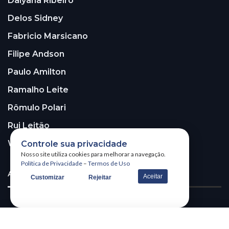
Dalyana Ribeiro
Delos Sidney
Fabricio Marsicano
Filipe Andson
Paulo Amilton
Ramalho Leite
Rômulo Polari
Rui Leitão
Walter Santos
Controle sua privacidade
Nosso site utiliza cookies para melhorar a navegação.
Política de Privacidade
–
Termos de Uso
ASSINE A NOSSA NEWSLETTER!
Aceitar
Customizar
Rejeitar
Receba nossa newsletter