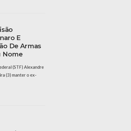
isão
onaro E
ão De Armas
u Nome
ederal (STF) Alexandre
ra (3) manter o ex-