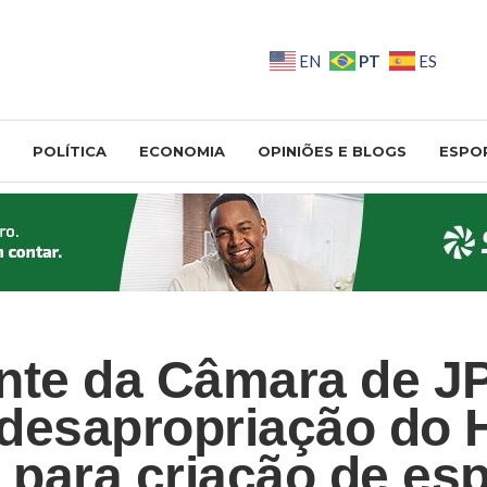
PT
EN
ES
POLÍTICA
ECONOMIA
OPINIÕES E BLOGS
ESPO
nte da Câmara de J
desapropriação do 
para criação de es