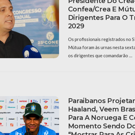
Presidente Do Crea
Confea/Crea E Mút
Dirigentes Para O T
2029
Os profissionais registrados no 
Mútua foram às urnas nesta sexta-
os dirigentes que comandarão …
Paraibanos Projet
Haaland, Veem Bras
Para A Noruega E 
Momento Sendo Do
“Mostrar Para As C