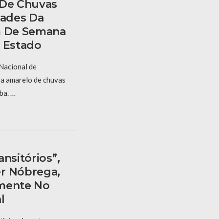
 De Chuvas
dades Da
m De Semana
o Estado
 Nacional de
ta amarelo de chuvas
ba. …
nsitórios”,
r Nóbrega,
amente No
l