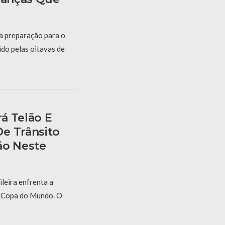
 a preparação para o
ido pelas oitavas de
á Telão E
e Trânsito
ão Neste
ileira enfrenta a
a Copa do Mundo. O