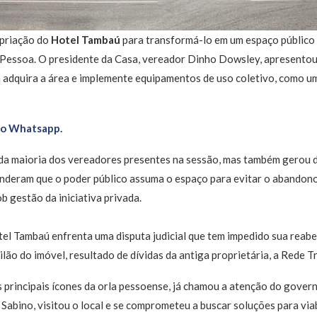
opriação do
Hotel Tambaú
para transformá-lo em um espaço público 
Pessoa. O presidente da Casa, vereador Dinho Dowsley, apresentou
 adquira a área e implemente equipamentos de uso coletivo, como um 
no Whatsapp.
da maioria dos vereadores presentes na sessão, mas também gerou 
nderam que o poder público assuma o espaço para evitar o abandono
b gestão da iniciativa privada.
el Tambaú enfrenta uma disputa judicial que tem impedido sua reab
lão do imóvel, resultado de dívidas da antiga proprietária, a Rede Tr
s principais ícones da orla pessoense, já chamou a atenção do govern
Sabino, visitou o local e se comprometeu a buscar soluções para viab