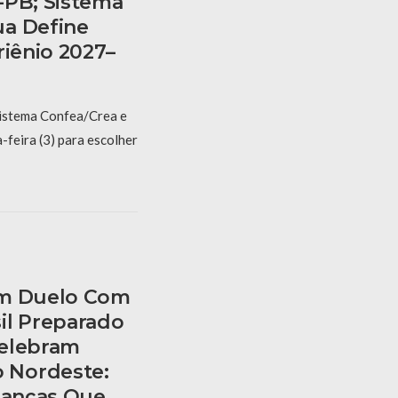
-PB; Sistema
ua Define
riênio 2027–
Sistema Confea/Crea e
feira (3) para escolher
am Duelo Com
il Preparado
Celebram
 Nordeste:
rianças Que