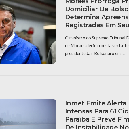
Moraes Prorroga Pr
Domiciliar De Bols
Determina Apreens
Registradas Em Se
O ministro do Supremo Tribunal F
de Moraes decidiu nesta sexta-fei
presidente Jair Bolsonaro em …
Inmet Emite Alerta
Intensas Para 61 Ci
Paraíba E Prevê Fi
De Instabilidade N