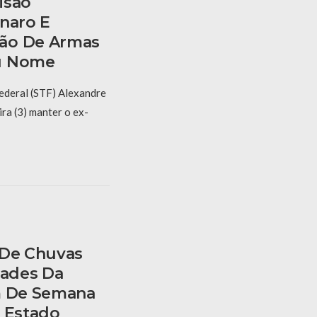
isão
onaro E
ão De Armas
u Nome
ederal (STF) Alexandre
ra (3) manter o ex-
 De Chuvas
dades Da
m De Semana
o Estado