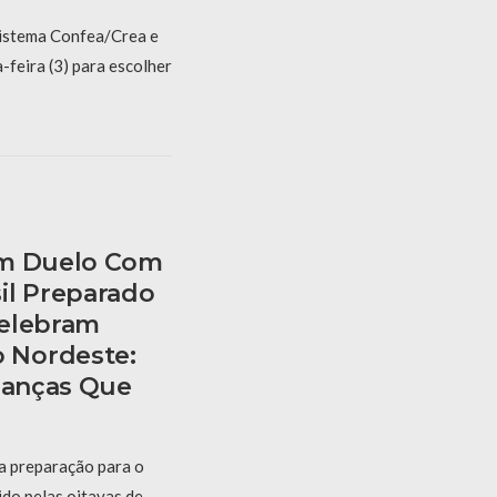
Sistema Confea/Crea e
feira (3) para escolher
am Duelo Com
il Preparado
Celebram
 Nordeste:
rianças Que
 a preparação para o
ido pelas oitavas de