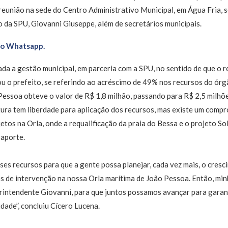
eunião na sede do Centro Administrativo Municipal, em Água Fria, s
 da SPU, Giovanni Giuseppe, além de secretários municipais.
no Whatsapp.
da a gestão municipal, em parceria com a SPU, no sentido de que o 
u o prefeito, se referindo ao acréscimo de 49% nos recursos do órg
essoa obteve o valor de R$ 1,8 milhão, passando para R$ 2,5 milhões
tura tem liberdade para aplicação dos recursos, mas existe um comp
ojetos na Orla, onde a requalificação da praia do Bessa e o projeto S
 aporte.
ses recursos para que a gente possa planejar, cada vez mais, o cresc
os de intervenção na nossa Orla marítima de João Pessoa. Então, mi
erintendente Giovanni, para que juntos possamos avançar para garan
dade”, concluiu Cícero Lucena.