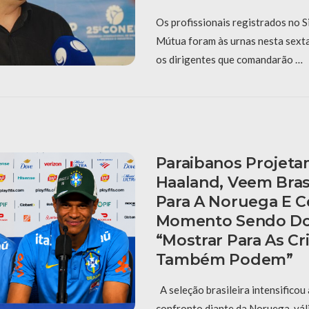
Os profissionais registrados no 
Mútua foram às urnas nesta sexta-
os dirigentes que comandarão …
Paraibanos Projet
Haaland, Veem Bras
Para A Noruega E 
Momento Sendo Do
“Mostrar Para As C
Também Podem”
A seleção brasileira intensificou
confronto diante da Noruega, vál