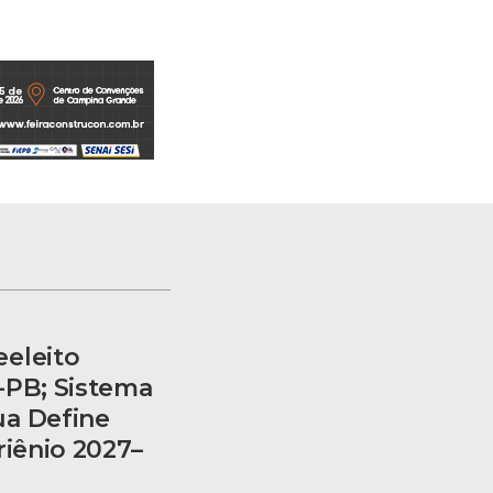
eleito
-PB; Sistema
ua Define
riênio 2027–