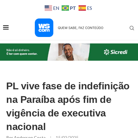
PT
EN
ES
PL vive fase de indefinição
na Paraíba após fim de
vigência de executiva
nacional
Por
Anderson Costa
15/02/2025