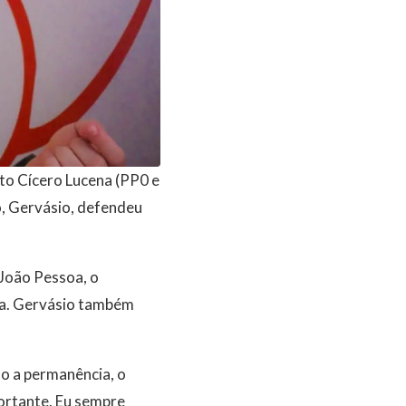
ito Cícero Lucena (PP0 e
o, Gervásio, defendeu
João Pessoa, o
rra. Gervásio também
o a permanência, o
portante. Eu sempre