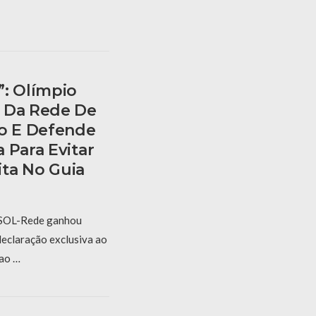
”: Olímpio
o Da Rede De
ro E Defende
 Para Evitar
ta No Guia
 PSOL-Rede ganhou
eclaração exclusiva ao
ao …