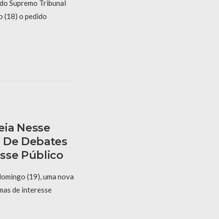
 do Supremo Tribunal
o (18) o pedido
…
eia Nesse
o De Debates
sse Público
omingo (19), uma nova
mas de interesse