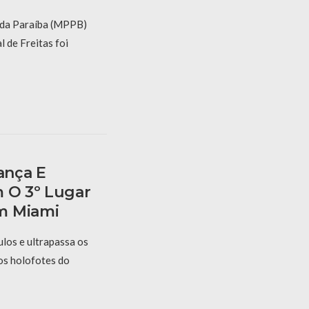
o da Paraíba (MPPB)
l de Freitas foi
ança E
m O 3º Lugar
m Miami
los e ultrapassa os
 os holofotes do