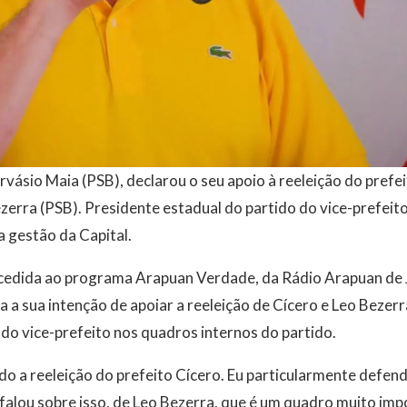
vásio Maia (PSB), declarou o seu apoio à reeleição do prefe
ezerra (PSB). Presidente estadual do partido do vice-prefeit
a gestão da Capital.
cedida ao programa Arapuan Verdade, da Rádio Arapuan de 
a a sua intenção de apoiar a reeleição de Cícero e Leo Beze
do vice-prefeito nos quadros internos do partido.
o a reeleição do prefeito Cícero. Eu particularmente defend
 falou sobre isso, de Leo Bezerra, que é um quadro muito im