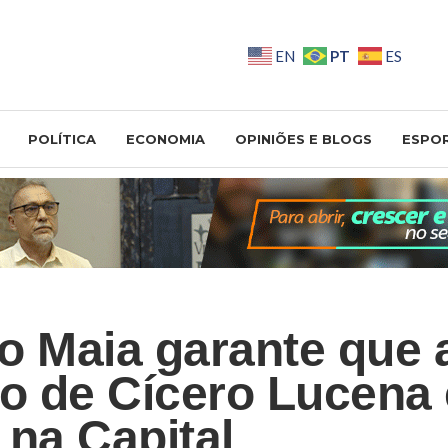
PT
EN
ES
POLÍTICA
ECONOMIA
OPINIÕES E BLOGS
ESPO
o Maia garante que 
ão de Cícero Lucena
 na Capital