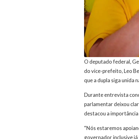
O deputado federal, Ger
do vice-prefeito, Leo B
que a dupla siga unida n
Durante entrevista con
parlamentar deixou clar
destacou a importância 
“Nós estaremos apoiand
governador inclusive já