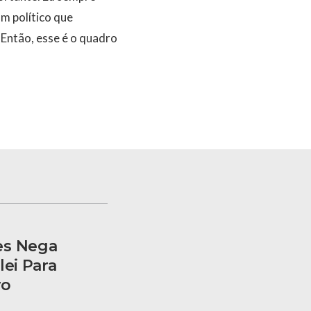
um político que
 Então, esse é o quadro
es Nega
lei Para
ro