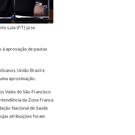
e Lula (PT) já se
io à aprovação de pautas
icanos, União Brasil e
r uma aproximação.
os Vales do São Francisco
intendência da Zona Franca
ndação Nacional de Saúde
cujas atribuições foram