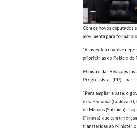
Com os novos deputados e 
movimenta para formar su
“A investida envolve negoc
prioritárias do Palácio do 
Ministro das Relações Inst
Progressistas (PP) – parti
“Para ampliar a base, o g
e do Parnaíba (Codevasf),
de Manaus (Suframa) e sup
(Funasa), que tem um orçam
transferidas ao Ministéri