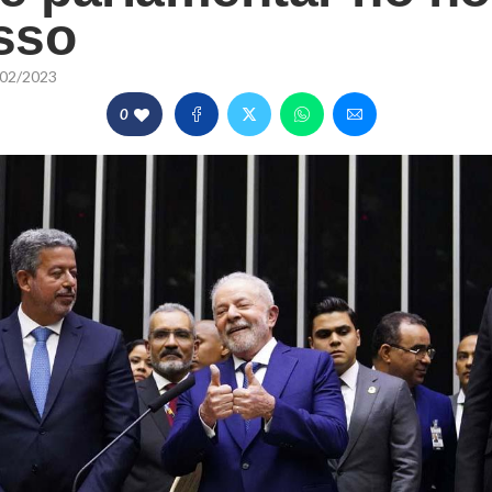
sso
02/2023
0