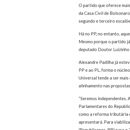
O partido que oferece mais
da Casa Civil de Bolsonaro
segundo e terceiro escalões
Há no PP, no entanto, aque
Mesmo porque o partido já 
deputado Doutor Luizinho 
Alexandre Padilha já este
PP e ao PL, forma o núcleo
Universal tende a ser mais
alinhamento nas propostas 
“Seremos independentes. Al
Parlamentares do Republic
como a reforma tributária 
apresentará. Para viabiliz
(Republicanos-RR) para o 