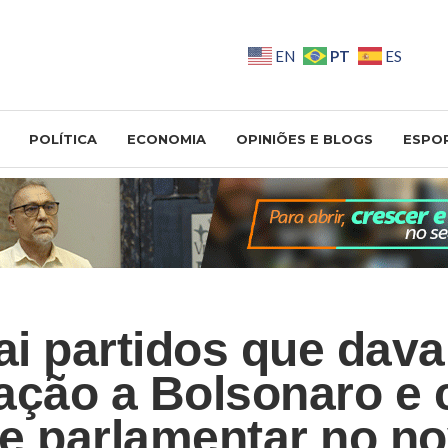
PT
EN
ES
POLÍTICA
ECONOMIA
OPINIÕES E BLOGS
ESPO
rai partidos que dav
ação a Bolsonaro e 
e parlamentar no n