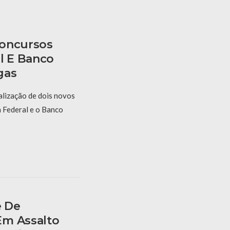
Concursos
l E Banco
gas
alização de dois novos
a Federal e o Banco
e De
Em Assalto