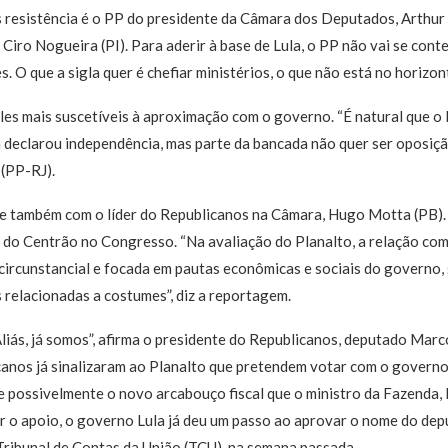
 resistência é o PP do presidente da Câmara dos Deputados, Arthur L
 Ciro Nogueira (PI). Para aderir à base de Lula, o PP não vai se con
. O que a sigla quer é chefiar ministérios, o que não está no horizon
les mais suscetíveis à aproximação com o governo. “É natural que o 
declarou independência, mas parte da bancada não quer ser oposição
(PP-RJ).
ve também com o líder do Republicanos na Câmara, Hugo Motta (PB).
 do Centrão no Congresso. “Na avaliação do Planalto, a relação com a
 circunstancial e focada em pautas econômicas e sociais do governo
relacionadas a costumes”, diz a reportagem.
iás, já somos”, afirma o presidente do Republicanos, deputado Marco
anos já sinalizaram ao Planalto que pretendem votar com o governo
e possivelmente o novo arcabouço fiscal que o ministro da Fazenda,
ar o apoio, o governo Lula já deu um passo ao aprovar o nome do de
Tribunal de Contas da União (TCU), na semana passada.