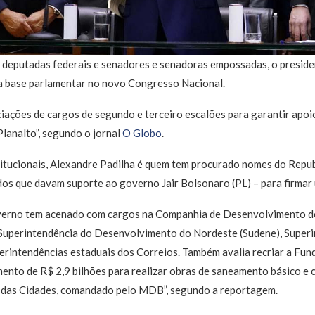
deputadas federais e senadores e senadoras empossadas, o president
a base parlamentar no novo Congresso Nacional.
iações de cargos de segundo e terceiro escalões para garantir apo
Planalto”, segundo o jornal
O Globo
.
itucionais, Alexandre Padilha é quem tem procurado nomes do Republ
dos que davam suporte ao governo Jair Bolsonaro (PL) – para firma
overno tem acenado com cargos na Companhia de Desenvolvimento d
 Superintendência do Desenvolvimento do Nordeste (Sudene), Super
erintendências estaduais dos Correios. Também avalia recriar a Fu
ento de R$ 2,9 bilhões para realizar obras de saneamento básico e 
o das Cidades, comandado pelo MDB”, segundo a reportagem.