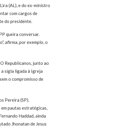
ira (AL), e do ex-ministro
tentar com cargos de
te do presidente.
PP queira conversar.
”, afirma, por exemplo, o
 O Republicanos, junto ao
 sigla ligada à Igreja
, sem o compromisso de
s Pereira (SP).
 em pautas estratégicas,
 Fernando Haddad, ainda
putado Jhonatan de Jesus