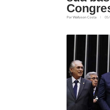
Congre
Por
Wallyson Costa
05/