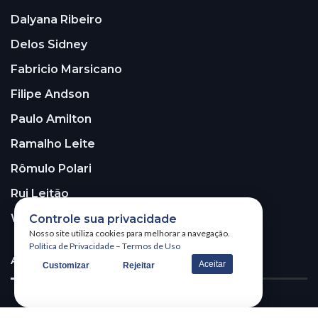
Dalyana Ribeiro
Delos Sidney
Fabricio Marsicano
Filipe Andson
Paulo Amilton
Ramalho Leite
Rômulo Polari
Rui Leitão
Walter Santos
Controle sua privacidade
Nosso site utiliza cookies para melhorar a navegação.
Política de Privacidade
–
Termos de Uso
ASSINE A NOSSA NEWSLETTER!
Aceitar
Customizar
Rejeitar