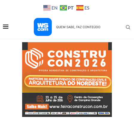
PT
EN
ES