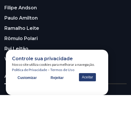
Filipe Andson
Paulo Amilton
Ramalho Leite
Rômulo Polari
Rui Leitão
Controle sua privacidade
Walter Santos
Nosso site utiliza cookies para melhorar a navegação.
Política de Privacidade
–
Termos de Uso
ASSINE A NOSSA NEWSLETTER!
Aceitar
Customizar
Rejeitar
Receba nossa newsletter
@2026 – All Right Reserved. WSCOM