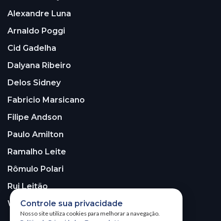
Alexandre Luna
Arnaldo Poggi
Cid Gadelha
Dalyana Ribeiro
Delos Sidney
Fabricio Marsicano
Filipe Andson
Paulo Amilton
Ramalho Leite
Rômulo Polari
Rui Leitão
Walter Santos
Controle sua privacidade
Nosso site utiliza cookies para melhorar a navegação.