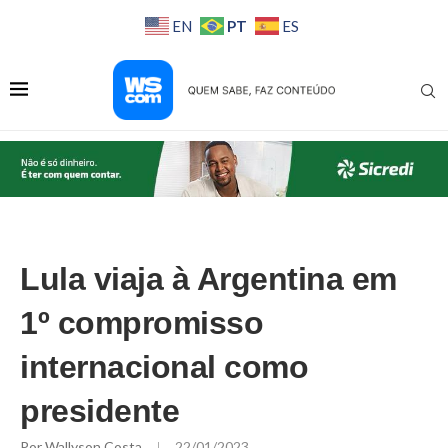
PT
EN
ES
Lula viaja à Argentina em
1º compromisso
internacional como
presidente
Por
Wallyson Costa
22/01/2023