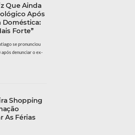
iz Que Ainda
cológico Após
a Doméstica:
ais Forte”
tiago se pronunciou
) após denunciar o ex-
ira Shopping
mação
r As Férias