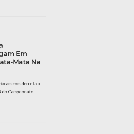
a
rgam Em
ata-Mata Na
ciaram com derrota a
e D do Campeonato