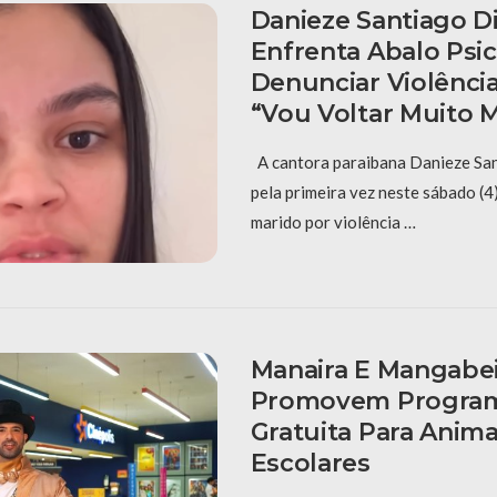
Danieze Santiago D
Enfrenta Abalo Psi
Denunciar Violênci
“Vou Voltar Muito M
A cantora paraibana Danieze San
pela primeira vez neste sábado (4
marido por violência …
Manaira E Mangabe
Promovem Progra
Gratuita Para Anima
Escolares