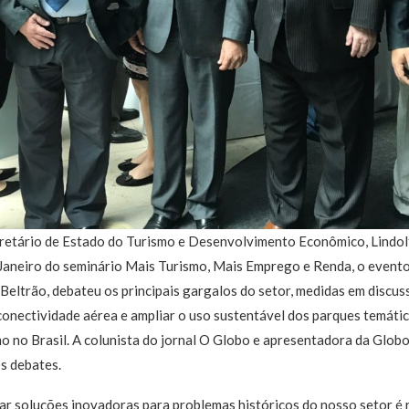
retário de Estado do Turismo e Desenvolvimento Econômico, Lindolfo
e Janeiro do seminário Mais Turismo, Mais Emprego e Renda, o evento
Beltrão, debateu os principais gargalos do setor, medidas em disc
conectividade aérea e ampliar o uso sustentável dos parques temáti
 no Brasil. A colunista do jornal O Globo e apresentadora da Globo 
s debates.
ar soluções inovadoras para problemas históricos do nosso setor é 