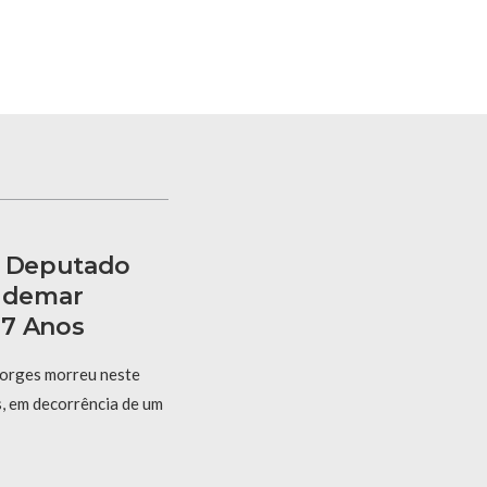
, Deputado
ldemar
67 Anos
orges morreu neste
s, em decorrência de um