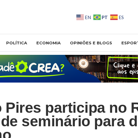
PT
EN
ES
POLÍTICA
ECONOMIA
OPINIÕES E BLOGS
ESPOR
 Pires participa no 
 de seminário para 
mo