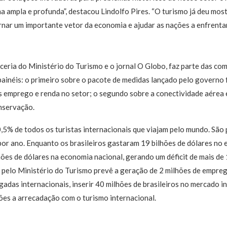
a ampla e profunda”, destacou Lindolfo Pires. “O turismo já deu mos
nar um importante vetor da economia e ajudar as nações a enfrenta
ceria do Ministério do Turismo e o jornal O Globo, faz parte das c
 painéis: o primeiro sobre o pacote de medidas lançado pelo governo 
s emprego e renda no setor; o segundo sobre a conectividade aérea e
nservação.
,5% de todos os turistas internacionais que viajam pelo mundo. São 
por ano. Enquanto os brasileiros gastaram 19 bilhões de dólares no ex
hões de dólares na economia nacional, gerando um déficit de mais de 
 pelo Ministério do Turismo prevê a geração de 2 milhões de empreg
adas internacionais, inserir 40 milhões de brasileiros no mercado i
ões a arrecadação com o turismo internacional.