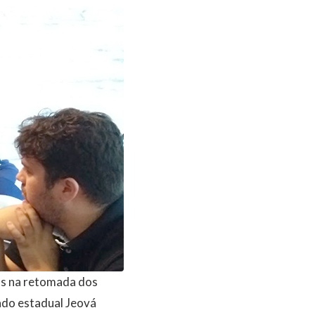
os na retomada dos
tado estadual Jeová