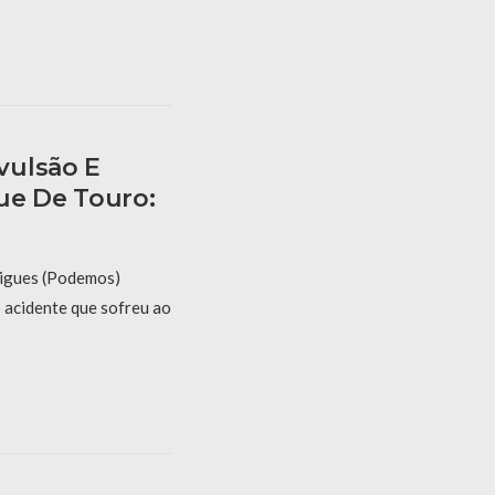
vulsão E
ue De Touro:
igues (Podemos)
o acidente que sofreu ao