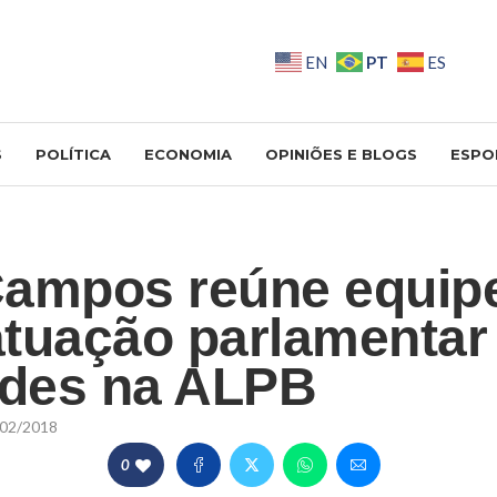
PT
EN
ES
S
POLÍTICA
ECONOMIA
OPINIÕES E BLOGS
ESPO
ampos reúne equip
 atuação parlamentar
ades na ALPB
02/2018
0