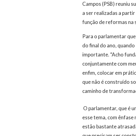
Campos (PSB) reuniu sua
a ser realizadas a parti
função de reformas na 
Para o parlamentar que 
do final do ano, quando
importante. “Acho fund
conjuntamente com meus
enfim, colocar em práti
que não é construído s
caminho de transformaç
O parlamentar, que é u
esse tema, com ênfase 
estão bastante atrasada
que precisam ser constr