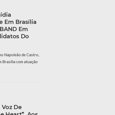
ídia
e Em Brasília
a BAND Em
didatos Do
no Napoleão de Castro,
m Brasília com atuação
, Voz De
he Heart”, Aos