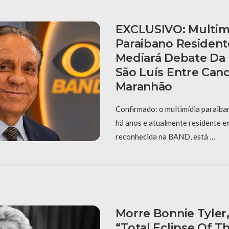
EXCLUSIVO: Multim
Paraibano Resident
Mediará Debate D
São Luís Entre Can
Maranhão
Confirmado: o multimídia paraiba
há anos e atualmente residente e
reconhecida na BAND, está …
Morre Bonnie Tyler
“Total Eclipse Of T