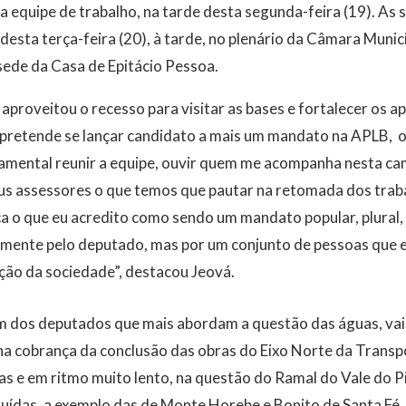
 equipe de trabalho, na tarde desta segunda-feira (19). As
r desta terça-feira (20), à tarde, no plenário da Câmara Muni
sede da Casa de Epitácio Pessoa.
aproveitou o recesso para visitar as bases e fortalecer os a
 pretende se lançar candidato a mais um mandato na APLB, o
amental reunir a equipe, ouvir quem me acompanha nesta cam
 assessores o que temos que pautar na retomada dos trabal
ca o que eu acredito como sendo um mandato popular, plural,
omente pelo deputado, mas por um conjunto de pessoas que 
ão da sociedade”, destacou Jeová.
m dos deputados que mais abordam a questão das águas, vai 
na cobrança da conclusão das obras do Eixo Norte da Transp
s e em ritmo muito lento, na questão do Ramal do Vale do P
uídas, a exemplo das de Monte Horebe e Bonito de Santa Fé,