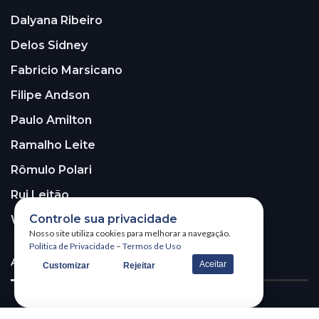
Dalyana Ribeiro
Delos Sidney
Fabricio Marsicano
Filipe Andson
Paulo Amilton
Ramalho Leite
Rômulo Polari
Rui Leitão
Controle sua privacidade
Walter Santos
Nosso site utiliza cookies para melhorar a navegação.
Política de Privacidade
–
Termos de Uso
ASSINE A NOSSA NEWSLETTER!
Aceitar
Customizar
Rejeitar