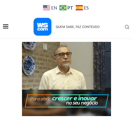
PT
EN
ES