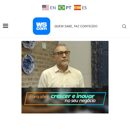
PT
EN
ES