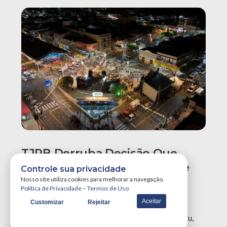
TJPB Derruba Decisão Que
Determinava A Demolição De
Controle sua privacidade
Calçadão E Quiosques No
Nosso site utiliza cookies para melhorar a navegação.
Política de Privacidade
–
Termos de Uso
Centro De Santa Luzia
Aceitar
Customizar
Rejeitar
O Tribunal de Justiça da Paraíba (TJPB) reformou,