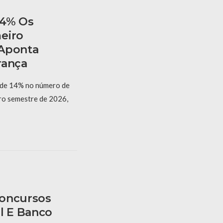
14% Os
eiro
 Aponta
rança
 de 14% no número de
iro semestre de 2026,
Concursos
l E Banco