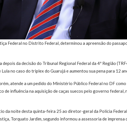
ustiça Federal no Distrito Federal, determinou a apreensão do passap
a depois da decisão do Tribunal Regional Federal da 4ª Região (TRF4
Lula no caso do triplex do Guarujá e aumentou sua pena para 12 ano
orém, atende a um pedido do Ministério Público Federal no DF como 
ico de influência na aquisição de caças suecos pelo governo federal
io da noite desta quinta-feira 25 ao diretor-geral da Polícia Federa
stiça, Torquato Jardim, segundo informou a assessoria de imprensa 