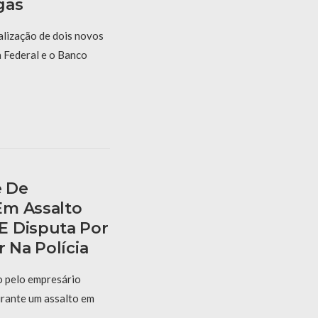
gas
alização de dois novos
a Federal e o Banco
e De
Em Assalto
E Disputa Por
r Na Polícia
o pelo empresário
urante um assalto em