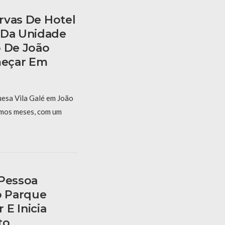
ervas De Hotel
 Da Unidade
o De João
eçar Em
uesa Vila Galé em João
mos meses, com um
 Pessoa
o Parque
E Inicia
to