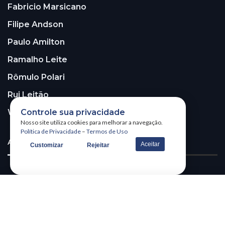
Fabricio Marsicano
Filipe Andson
Paulo Amilton
Ramalho Leite
Rômulo Polari
Rui Leitão
Controle sua privacidade
Walter Santos
Nosso site utiliza cookies para melhorar a navegação.
Política de Privacidade
–
Termos de Uso
ASSINE A NOSSA NEWSLETTER!
Aceitar
Customizar
Rejeitar
Receba nossa newsletter