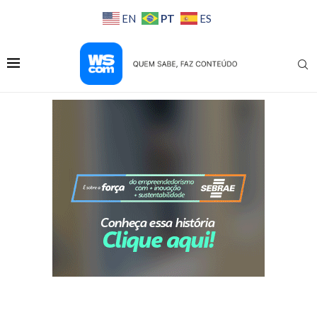
PT
EN
ES