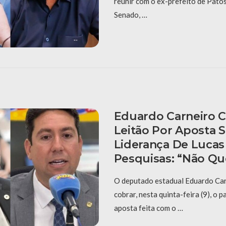
reunir com o ex-prefeito de Pato
Senado, …
Eduardo Carneiro C
Leitão Por Aposta 
Liderança De Lucas
Pesquisas: “Não Qu
O deputado estadual Eduardo Car
cobrar, nesta quinta-feira (9), o
aposta feita com o …