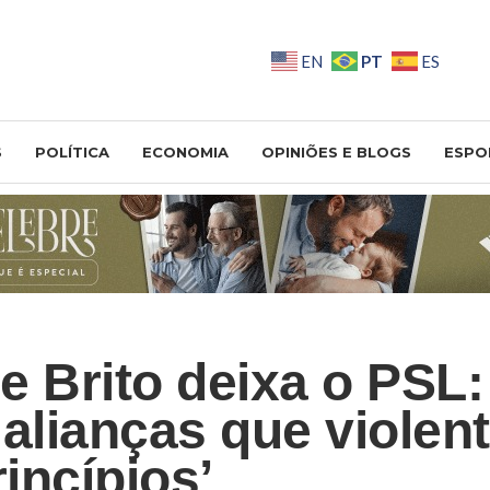
PT
EN
ES
S
POLÍTICA
ECONOMIA
OPINIÕES E BLOGS
ESPO
e Brito deixa o PSL:
 alianças que violen
incípios’