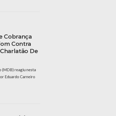
te Cobrança
Tom Contra
“Charlatão De
o (MDB) reagiu nesta
 por Eduardo Carneiro