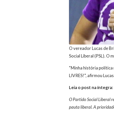
O vereador Lucas de Bri
Social Liberal (PSL). O 
“Minha história polític
LIVRES!”, afirmou Lucas
Leia o post na íntegra:
O Partido Social Liberal r
pauta liberal. A priorida