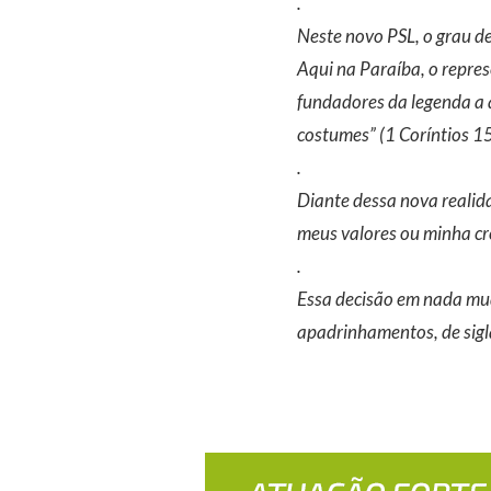
.
Neste novo PSL, o grau d
Aqui na Paraíba, o repres
fundadores da legenda a
costumes” (1 Coríntios 1
.
Diante dessa nova realida
meus valores ou minha c
.
Essa decisão em nada mud
apadrinhamentos, de sigla