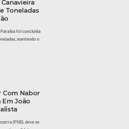
 Canavieira
e Toneladas
ião
Paraíba foi concluída
oneladas, mantendo o
r Com Nabor
a Em João
alista
ezerra (PSB), deve se