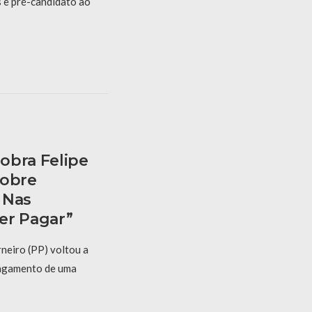
s e pré-candidato ao
obra Felipe
Sobre
 Nas
er Pagar”
neiro (PP) voltou a
 pagamento de uma