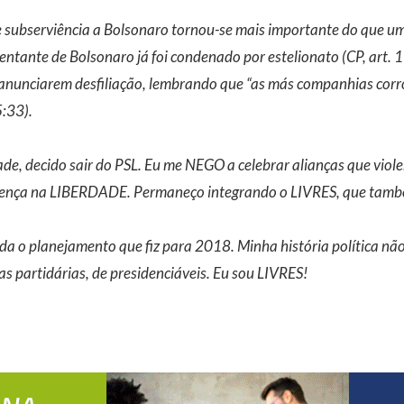
e subserviência a Bolsonaro tornou-se mais importante do que um
entante de Bolsonaro já foi condenado por estelionato (CP, art. 1
 anunciarem desfiliação, lembrando que “as más companhias co
5:33).
de, decido sair do PSL. Eu me NEGO a celebrar alianças que viol
rença na LIBERDADE. Permaneço integrando o LIVRES, que també
a o planejamento que fiz para 2018. Minha história política nã
s partidárias, de presidenciáveis. Eu sou LIVRES!