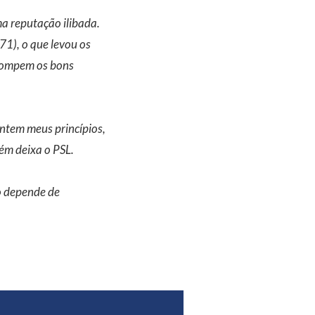
a reputação ilibada.
71), o que levou os
rrompem os bons
entem meus princípios,
m deixa o PSL.
o depende de