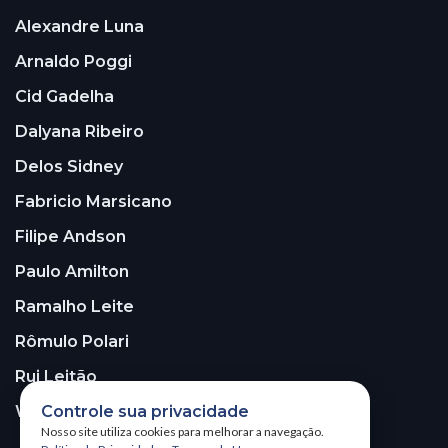
Alexandre Luna
Arnaldo Poggi
Cid Gadelha
Dalyana Ribeiro
Delos Sidney
Fabricio Marsicano
Filipe Andson
Paulo Amilton
Ramalho Leite
Rômulo Polari
Rui Leitão
Controle sua privacidade
Walter Santos
Nosso site utiliza cookies para melhorar a navegação.